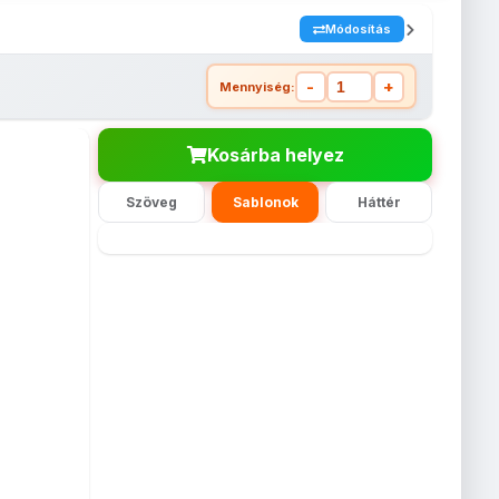
Módosítás
-
+
Mennyiség:
Kosárba helyez
Szöveg
Sablonok
Háttér
atrica
Háttér nélküli
Háttér nélküli
Háttér nélküli
Matrica
x30cm
öntapadós
öntapadós
öntapadós
13x18cm
matrica -
matrica -
matrica -
15x21cm
20x30cm
13x18cm