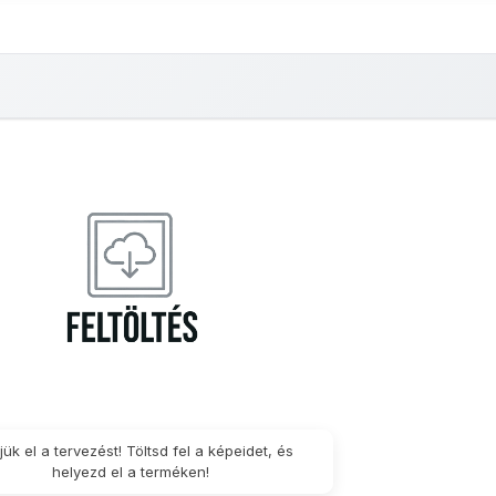
r nélküli
Matrica
Háttér nélküli
Matrica
Matrica
M
apadós
30x40cm
öntapadós
15x21cm
18x24cm
20
trica -
matrica -
x7cm
10x15cm
jük el a tervezést! Töltsd fel a képeidet, és
helyezd el a terméken!