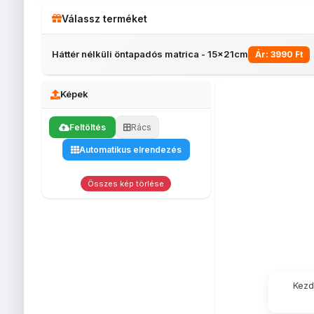
Válassz terméket
Háttér nélküli öntapadós matrica - 15x21cm
Ár: 3990 Ft
Képek
Feltöltés
Rács
Automatikus elrendezés
Borosüveg
Matrica 5x7cm
Matrica
Hátté
matrica
10x15cm
önt
ma
5
Összes kép törlése
Kezd