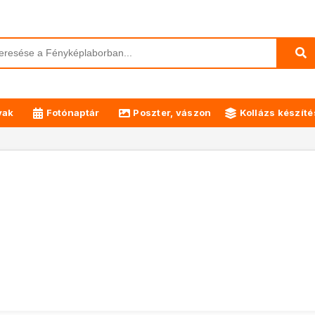
yak
Fotónaptár
Poszter, vászon
Kollázs készíté