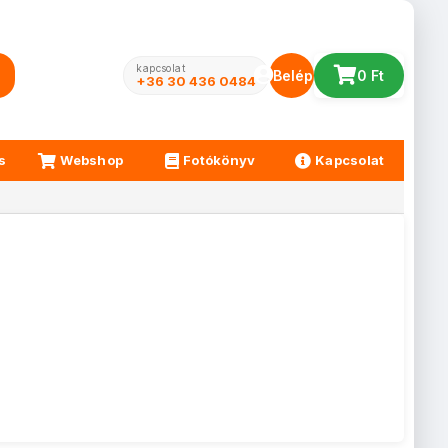
kapcsolat
Belépés
0 Ft
+36 30 436 0484
s
Webshop
Fotókönyv
Kapcsolat