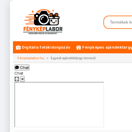
Digitális fotókidolgozás
Fényképes ajándéktárg
Fényképlabor.hu
»
Egyedi ajándéktárgy tervező
Chat
Chat
✕