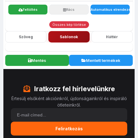
Feltöltés
Rács
Automatikus elrendezés
Összes kép törlése
Szöveg
Sablonok
Háttér
Mentés
Mentett termékek
Iratkozz fel hírlevelünkre
Értesülj elsőként akcióinkról, újdonságainkról és inspiráló
ötleteinkről.
Feliratkozás