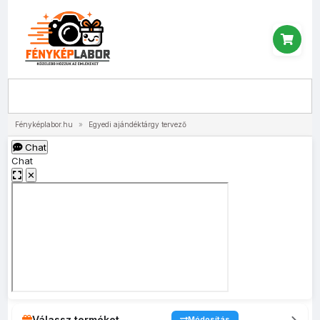
Menü
Fényképlabor.hu
»
Egyedi ajándéktárgy tervező
Chat
Chat
✕
Válassz terméket
Módosítás