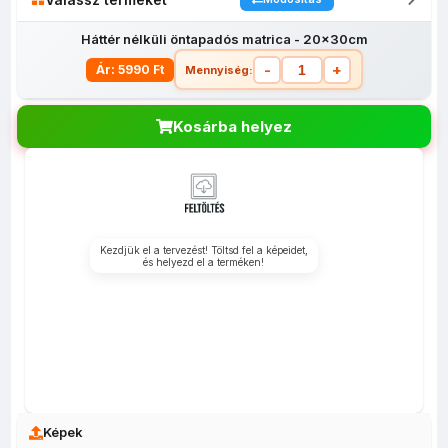
Háttér nélküli öntapadós matrica - 20x30cm
-
+
Ár: 5990 Ft
Mennyiség:
Kosárba helyez
Borosüveg
Matrica
Matrica
Háttér nélküli
M
matrica
5x7cm
10x15cm
öntapadós
30
matrica -
5x7cm
Kezdjük el a tervezést! Töltsd fel a képeidet,
és helyezd el a terméken!
Képek