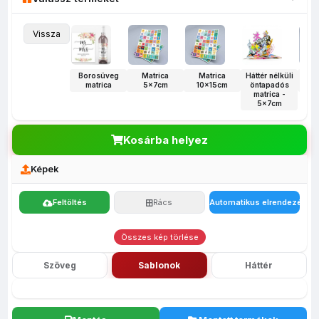
Vissza
Borosüveg
Matrica
Matrica
Háttér nélküli
M
matrica
5x7cm
10x15cm
öntapadós
30
matrica -
5x7cm
Kosárba helyez
Képek
Feltöltés
Rács
Automatikus elrendezés
Összes kép törlése
Szöveg
Sablonok
Háttér