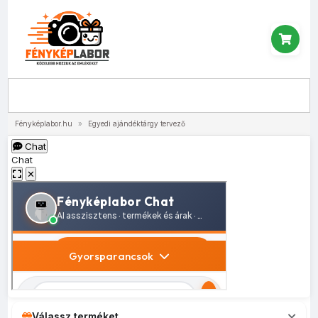
Menü
Fényképlabor.hu
»
Egyedi ajándéktárgy tervező
Chat
Chat
✕
Válassz terméket