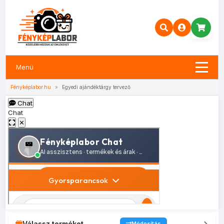
Menü
Fényképlabor.hu
»
Egyedi ajándéktárgy tervező
Chat
Chat
✕
Válassz terméket
Módosítás