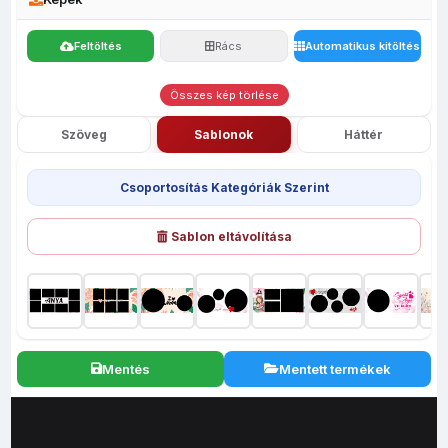
Feltöltés
Rács
Automatikus kitöltés
Összes kép törlése
Szöveg
Sablonok
Háttér
Csoportosítás Kategóriák Szerint
Sablon eltávolítása
Mentés
Mentett termékek