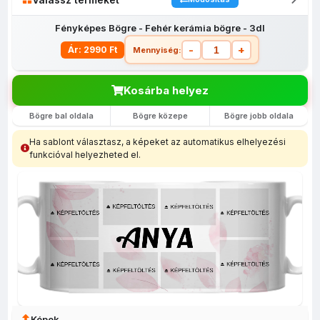
Fényképes Bögre - Fehér kerámia bögre - 3dl
-
+
Ár: 2990 Ft
Mennyiség:
Kosárba helyez
Bögre bal oldala
Bögre közepe
Bögre jobb oldala
Fényképes
Fényképes
Fényképes
Hullámos
Fé
Bögre -
Bögre -
Bögre -
aljú pink -
Bögr
Ha sablont választasz, a képeket az automatikus elhelyezési
Fehér
Fehér
Fehér
Bögre
vá
funkcióval helyezheted el.
kerámia
kerámia
kerámia
Fek
bögre - 3dl
bögre parafa
bögre üveg
bels
alsó résszel -
füllel - 3dl
3dl
Képek