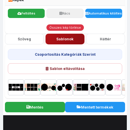
Feltöltés
Rács
Automatikus kitöltés
Összes kép törlése
Szöveg
Sablonok
Háttér
Csoportosítás Kategóriák Szerint
Sablon eltávolítása
Mentés
Mentett termékek