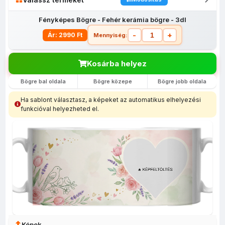
Fényképes Bögre - Fehér kerámia bögre - 3dl
-
+
Ár: 2990 Ft
Mennyiség:
Kosárba helyez
Bögre bal oldala
Bögre közepe
Bögre jobb oldala
Fényképes
Egyedi
Fényképes
Fényképes
Fényképes
lábtörlő
fényképes
bevásárló
Bögrék
egérpadok
Ha sablont választasz, a képeket az automatikus elhelyezési
(40x60)
tolltartó
szatyor
funkcióval helyezheted el.
Képek