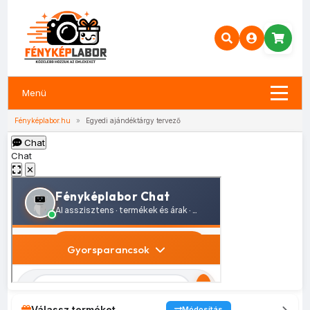
Menü
Fényképlabor.hu
»
Egyedi ajándéktárgy tervező
Chat
Chat
✕
Válassz terméket
Módosítás