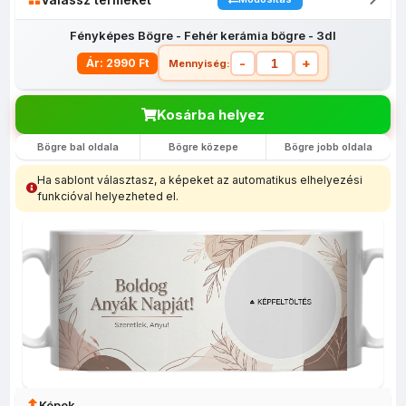
Fényképes Bögre - Fehér kerámia bögre - 3dl
-
+
Ár: 2990 Ft
Mennyiség:
Kosárba helyez
Bögre bal oldala
Bögre közepe
Bögre jobb oldala
Fényképes
Egyedi
Fényképes
Fényképes
Fényképes
lábtörlő
fényképes
bevásárló
Bögrék
egérpadok
Ha sablont választasz, a képeket az automatikus elhelyezési
(40x60)
tolltartó
szatyor
funkcióval helyezheted el.
Képek