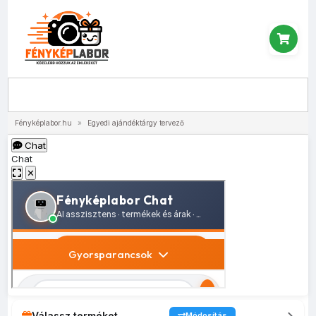
Menü
Fényképlabor.hu
»
Egyedi ajándéktárgy tervező
Chat
Chat
✕
Válassz terméket
Módosítás