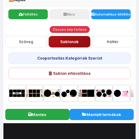
Feltöltés
Rács
Automatikus kitöltés
Összes kép törlése
Szöveg
Sablonok
Háttér
Csoportosítás Kategóriák Szerint
Sablon eltávolítása
Mentés
Mentett termékek