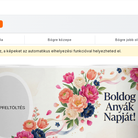
la
Bögre közepe
Bögre jobb o
z, a képeket az automatikus elhelyezési funkcióval helyezheted el.
nyképes
Fényképes
Saját
Borosüveg
Fényképes
vásárló
Poháralátét
fényképes
póló
szemüveg
fé
zatyor
jegyzetfüzet
törlőkendő
kitű
15x18cm