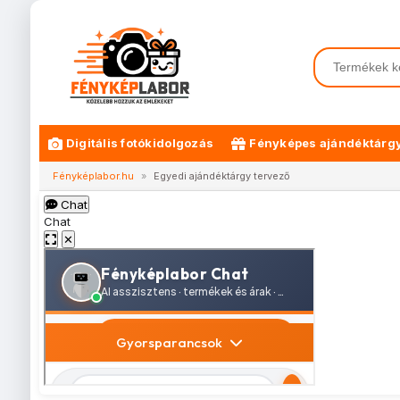
Digitális fotókidolgozás
Fényképes ajándéktárg
Fényképlabor.hu
»
Egyedi ajándéktárgy tervező
Chat
Chat
✕