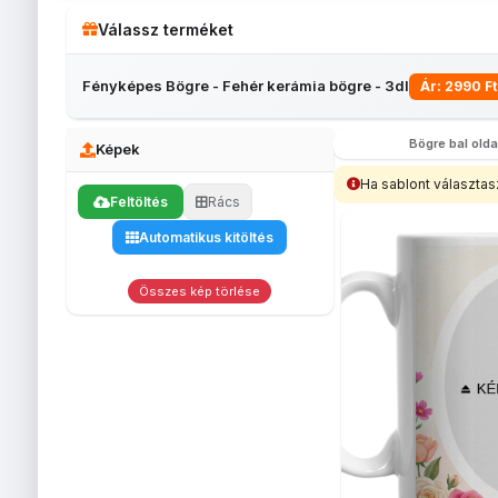
Válassz terméket
Fényképes Bögre - Fehér kerámia bögre - 3dl
Ár: 2990 Ft
Bögre bal olda
Képek
Ha sablont választas
Feltöltés
Rács
Fényképes
Fényképes
Bögrék
egérpadok
Automatikus kitöltés
Fényképes
Egyedi
Fé
lábtörlő
fényképes
be
(40x60)
tolltartó
s
Összes kép törlése