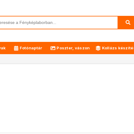
yak
Fotónaptár
Poszter, vászon
Kollázs készíté