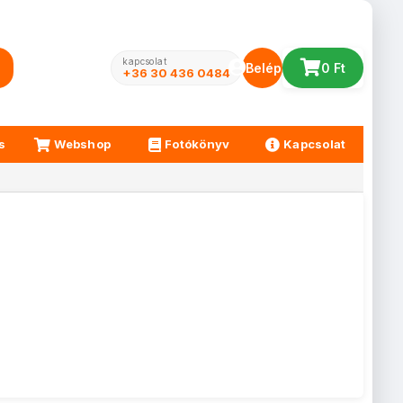
kapcsolat
Belépés
0 Ft
+36 30 436 0484
s
Webshop
Fotókönyv
Kapcsolat