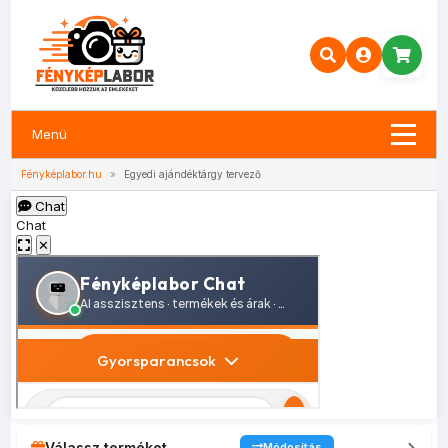
Menü
Fényképlabor.hu
»
Egyedi ajándéktárgy tervező
Chat
Chat
✕
Válassz terméket
Módosítás