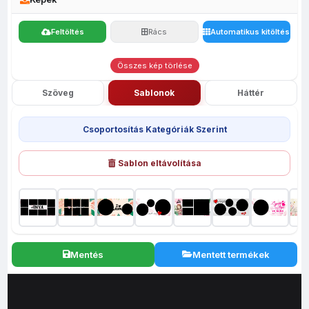
Feltöltés
Rács
Automatikus kitöltés
Összes kép törlése
Szöveg
Sablonok
Háttér
Csoportosítás Kategóriák Szerint
Sablon eltávolítása
Mentés
Mentett termékek