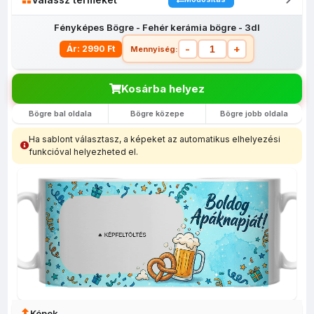
Fényképes Bögre - Fehér kerámia bögre - 3dl
-
+
Ár: 2990 Ft
Mennyiség:
Kosárba helyez
Bögre bal oldala
Bögre közepe
Bögre jobb oldala
Fényképes
Egyedi
Fényképes
Fényképes
Fényképes
lábtörlő
fényképes
bevásárló
Bögrék
egérpadok
Ha sablont választasz, a képeket az automatikus elhelyezési
(40x60)
tolltartó
szatyor
funkcióval helyezheted el.
Képek