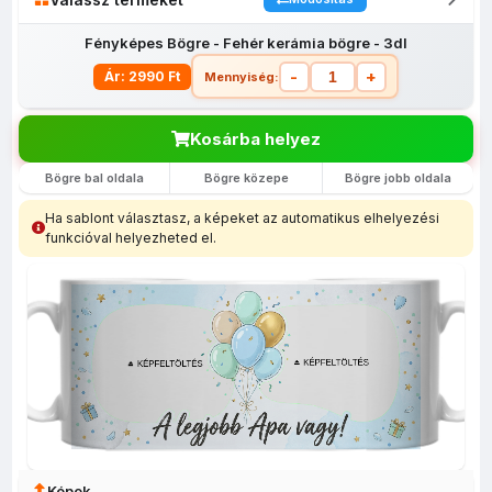
Fényképes Bögre - Fehér kerámia bögre - 3dl
-
+
Ár: 2990 Ft
Mennyiség:
Kosárba helyez
Bögre bal oldala
Bögre közepe
Bögre jobb oldala
Fényképes
Egyedi
Fényképes
Fényképes
Fényképes
lábtörlő
fényképes
bevásárló
Bögrék
egérpadok
Ha sablont választasz, a képeket az automatikus elhelyezési
(40x60)
tolltartó
szatyor
funkcióval helyezheted el.
Képek