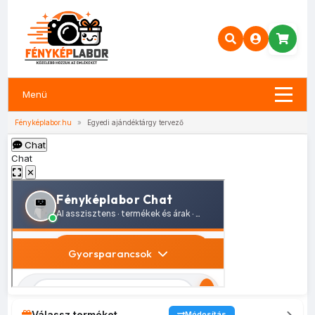
Menü
Fényképlabor.hu
»
Egyedi ajándéktárgy tervező
Chat
Chat
✕
Válassz terméket
Módosítás