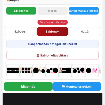
Feltöltés
Rács
Automatikus kitöltés
Összes kép törlése
Szöveg
Sablonok
Háttér
Csoportosítás Kategóriák Szerint
Sablon eltávolítása
Mentés
Mentett termékek