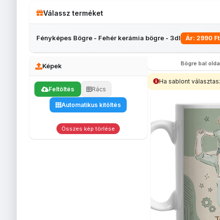
Válassz terméket
Fényképes Bögre - Fehér kerámia bögre - 3dl
Ár: 2990 Ft
Bögre bal olda
Képek
Ha sablont választas
Feltöltés
Rács
Fényképes
Fényképes
Bögrék
egérpadok
Automatikus kitöltés
Fényképes
Egyedi
Fé
lábtörlő
fényképes
be
(40x60)
tolltartó
s
Összes kép törlése