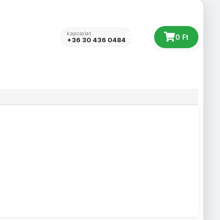
kapcsolat
Belépés
0 Ft
+36 30 436 0484
s
Webshop
Fotókönyv
Kapcsolat