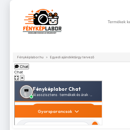
Digitális fotókidolgozás
Fényképes ajándéktárg
Fényképlabor.hu
»
Egyedi ajándéktárgy tervező
Chat
Chat
✕