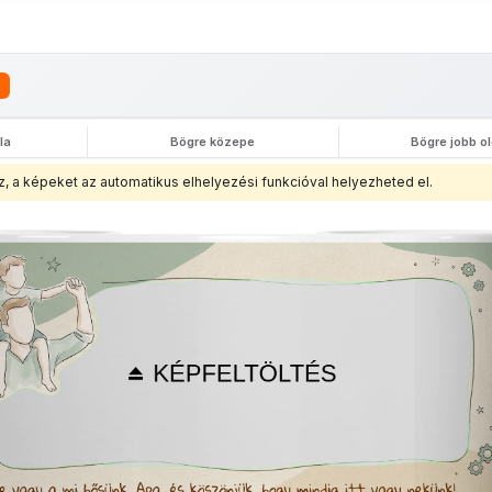
la
Bögre közepe
Bögre jobb o
z, a képeket az automatikus elhelyezési funkcióval helyezheted el.
nyképes
Fényképes
Saját
Borosüveg
Fényképes
vásárló
Poháralátét
fényképes
póló
szemüveg
fé
zatyor
jegyzetfüzet
törlőkendő
kitű
15x18cm