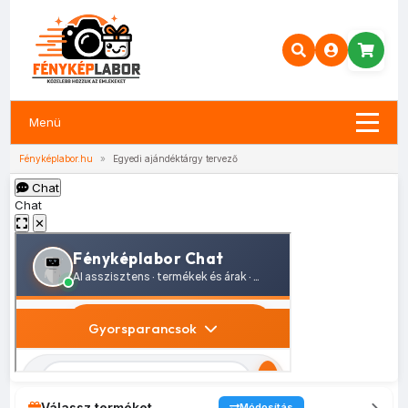
Menü
Fényképlabor.hu
»
Egyedi ajándéktárgy tervező
Chat
Chat
✕
Válassz terméket
Módosítás