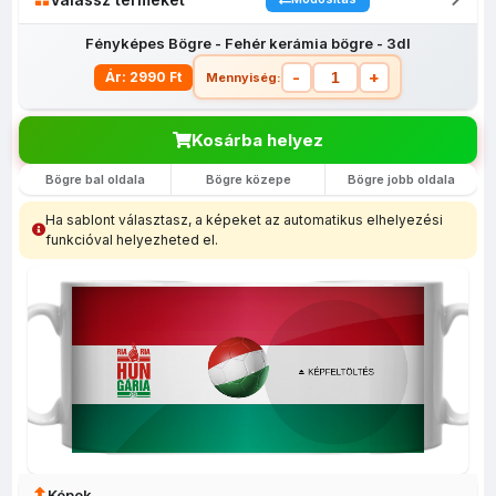
Fényképes Bögre - Fehér kerámia bögre - 3dl
-
+
Ár: 2990 Ft
Mennyiség:
Kosárba helyez
Bögre bal oldala
Bögre közepe
Bögre jobb oldala
Fényképes
Egyedi
Fényképes
Fényképes
Fényképes
lábtörlő
fényképes
bevásárló
Bögrék
egérpadok
Ha sablont választasz, a képeket az automatikus elhelyezési
(40x60)
tolltartó
szatyor
funkcióval helyezheted el.
Képek