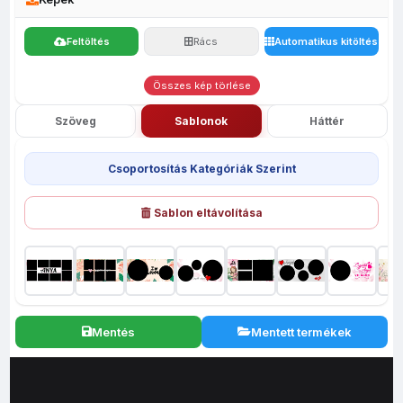
Feltöltés
Rács
Automatikus kitöltés
Összes kép törlése
Szöveg
Sablonok
Háttér
Csoportosítás Kategóriák Szerint
Sablon eltávolítása
Mentés
Mentett termékek