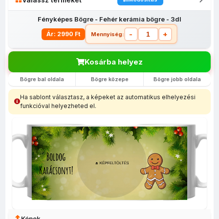
Fényképes Bögre - Fehér kerámia bögre - 3dl
-
+
Ár: 2990 Ft
Mennyiség:
Kosárba helyez
Bögre bal oldala
Bögre közepe
Bögre jobb oldala
Fényképes
Egyedi
Fényképes
Fényképes
Fényképes
lábtörlő
fényképes
bevásárló
Bögrék
egérpadok
Ha sablont választasz, a képeket az automatikus elhelyezési
(40x60)
tolltartó
szatyor
funkcióval helyezheted el.
Képek