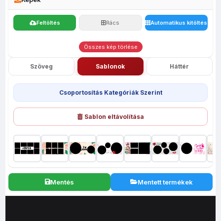
Feltöltés
Rács
Automatikus kitöltés
Összes kép törlése
Szöveg
Sablonok
Háttér
Csoportosítás Kategóriák Szerint
Sablon eltávolítása
Mentés
Mentett termékek