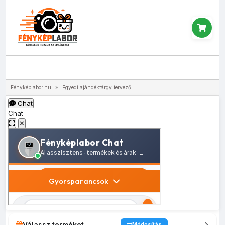
Menü
Fényképlabor.hu
»
Egyedi ajándéktárgy tervező
Chat
Chat
✕
Válassz terméket
Módosítás