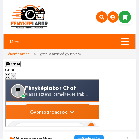
Menü
Fényképlabor.hu
»
Egyedi ajándéktárgy tervező
Chat
Chat
✕
Válassz terméket
Módosítás