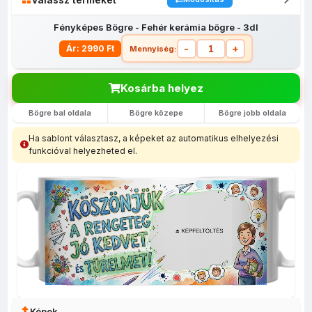
Fényképes Bögre - Fehér kerámia bögre - 3dl
-
+
Ár: 2990 Ft
Mennyiség:
Kosárba helyez
Bögre bal oldala
Bögre közepe
Bögre jobb oldala
Fényképes
Egyedi
Fényképes
Fényképes
Fényképes
lábtörlő
fényképes
bevásárló
Bögrék
egérpadok
Ha sablont választasz, a képeket az automatikus elhelyezési
(40x60)
tolltartó
szatyor
funkcióval helyezheted el.
Képek