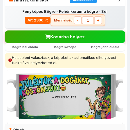
Fényképes Bögre - Fehér kerámia bögre - 3dl
-
+
Ár: 2990 Ft
Mennyiség:
Kosárba helyez
Bögre bal oldala
Bögre közepe
Bögre jobb oldala
Fényképes
Egyedi
Fényképes
Fényképes
Fényképes
lábtörlő
fényképes
bevásárló
Bögrék
egérpadok
Ha sablont választasz, a képeket az automatikus elhelyezési
(40x60)
tolltartó
szatyor
funkcióval helyezheted el.
Képek