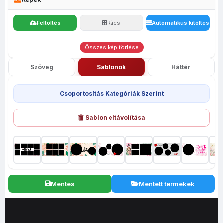
Feltöltés
Rács
Automatikus kitöltés
Összes kép törlése
Szöveg
Sablonok
Háttér
Csoportosítás Kategóriák Szerint
Sablon eltávolítása
Mentés
Mentett termékek