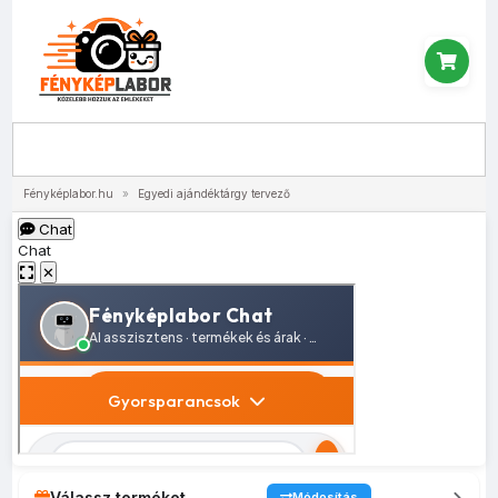
Menü
Fényképlabor.hu
»
Egyedi ajándéktárgy tervező
Chat
Chat
✕
Válassz terméket
Módosítás