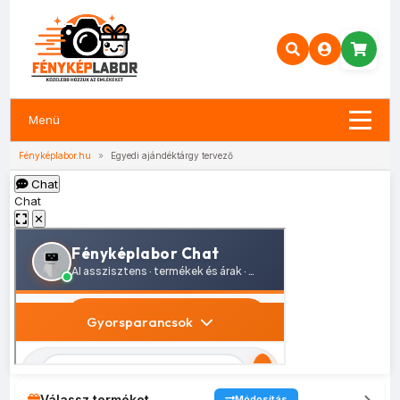
Menü
Fényképlabor.hu
»
Egyedi ajándéktárgy tervező
Chat
Chat
✕
Válassz terméket
Módosítás