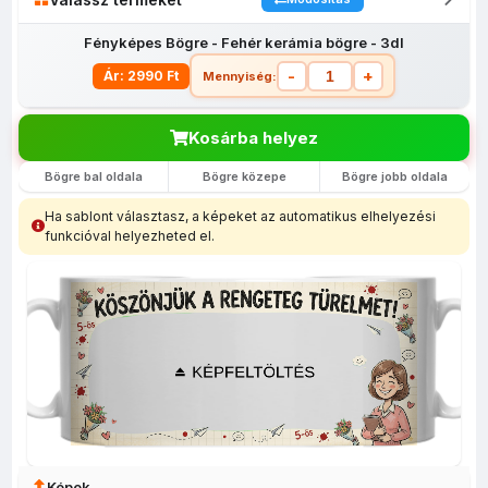
Fényképes Bögre - Fehér kerámia bögre - 3dl
-
+
Ár: 2990 Ft
Mennyiség:
Kosárba helyez
Bögre bal oldala
Bögre közepe
Bögre jobb oldala
Fényképes
Egyedi
Fényképes
Fényképes
Fényképes
lábtörlő
fényképes
bevásárló
Bögrék
egérpadok
Ha sablont választasz, a képeket az automatikus elhelyezési
(40x60)
tolltartó
szatyor
funkcióval helyezheted el.
Képek