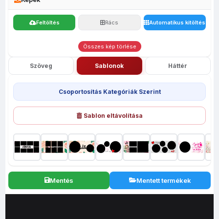
Feltöltés
Rács
Automatikus kitöltés
Összes kép törlése
Szöveg
Sablonok
Háttér
Csoportosítás Kategóriák Szerint
Sablon eltávolítása
Mentés
Mentett termékek