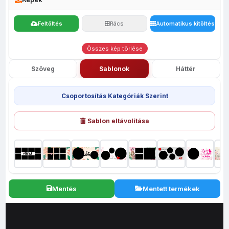
Feltöltés
Rács
Automatikus kitöltés
Összes kép törlése
Szöveg
Sablonok
Háttér
Csoportosítás Kategóriák Szerint
Sablon eltávolítása
Mentés
Mentett termékek