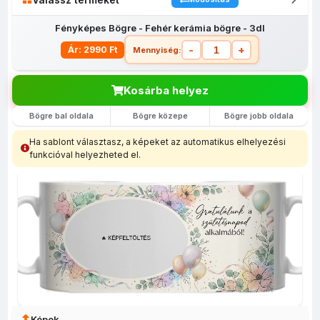
Fényképes Bögre - Fehér kerámia bögre - 3dl
-
+
Ár: 2990 Ft
Mennyiség:
Kosárba helyez
Bögre bal oldala
Bögre közepe
Bögre jobb oldala
Fényképes
Egyedi
Fényképes
Fényképes
Fényképes
lábtörlő
fényképes
bevásárló
Bögrék
egérpadok
Ha sablont választasz, a képeket az automatikus elhelyezési
(40x60)
tolltartó
szatyor
funkcióval helyezheted el.
Képek