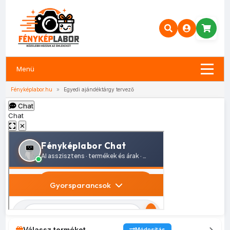
Menü
Fényképlabor.hu
»
Egyedi ajándéktárgy tervező
Chat
Chat
✕
Válassz terméket
Módosítás