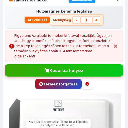
Hűtőmágnes kerámia téglalap
-
+
Ár: 2590 Ft
Mennyiség:
Figyelem: Az alábbi terméket kifutóval készítjük. Ügyeljen
arra, hogy a termék szélein ne legyenek fontos részletek
(de a kép teljes egészében töltse ki a terméket!), mert a
Hűtőmágnes
Fényképes
Hűtőmágnes
Hűtőmágnes
termékből a gyártás során 3-4 mm lemaradhat
kerámia
műanyag
szív
kör
oldalanként!
téglalap
hűtőmágnes
6x9 cm
Kosárba helyez
Termék forgatása
Kezdjük el a tervezést! Töltsd fel a képeidet,
és helyezd el a terméken!