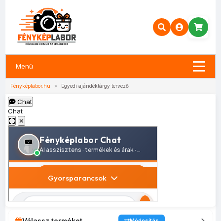
Menü
Fényképlabor.hu
»
Egyedi ajándéktárgy tervező
Chat
Chat
✕
Válassz terméket
Módosítás