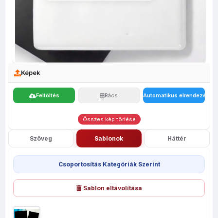
Képek
Feltöltés
Rács
Automatikus elrendezés
Összes kép törlése
Szöveg
Sablonok
Háttér
Csoportosítás Kategóriák Szerint
Sablon eltávolítása