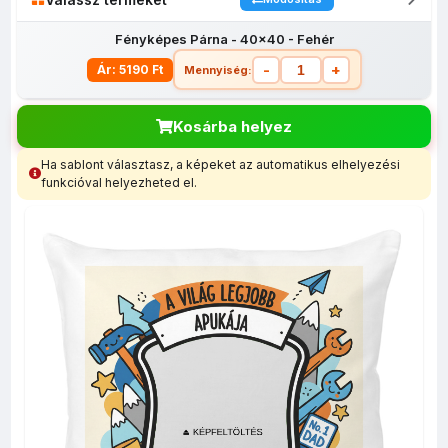
Fényképes Párna - 40x40 - Fehér
-
+
Ár: 5190 Ft
Mennyiség:
Kosárba helyez
Ha sablont választasz, a képeket az automatikus elhelyezési
Fényképes
Egyedi
Fényképes
Fényképes
Fényképes
funkcióval helyezheted el.
lábtörlő
fényképes
bevásárló
Bögrék
egérpadok
(40x60)
tolltartó
szatyor