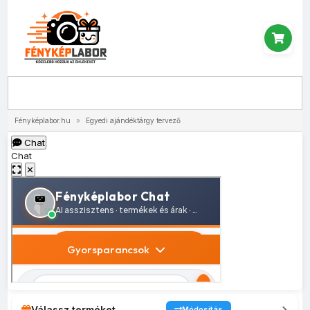
Menü
Fényképlabor.hu
»
Egyedi ajándéktárgy tervező
Chat
Chat
✕
Válassz terméket
Módosítás