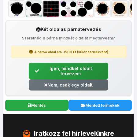
Két oldalas párnatervezés
Szeretnéd a párna mindkét oldalát megtervezni?
A hátsó oldal ára: 1500 Ft (külön termékként)
Igen, mindkét oldalt
tervezem
Nem, csak egy oldalt
Mentés
Mentett termékek
Iratkozz fel hírlevelünkre