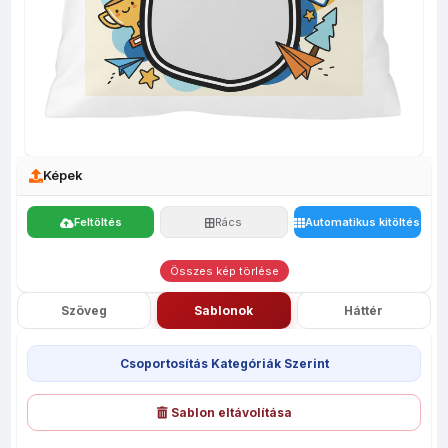
Képek
Feltöltés
Rács
Automatikus kitöltés
Összes kép törlése
Szöveg
Sablonok
Háttér
Csoportosítás Kategóriák Szerint
Sablon eltávolítása