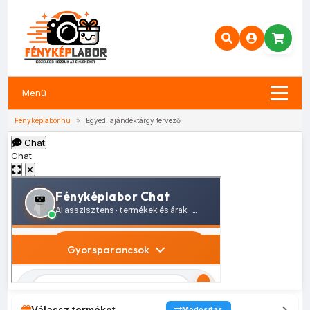
Menü
Fényképlabor.hu
»
Egyedi ajándéktárgy tervező
Chat
Chat
✕
Válassz terméket
Módosítás