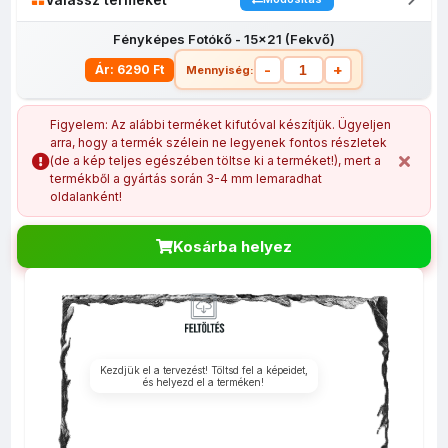
Fényképes Fotókő - 15x21 (Fekvő)
-
+
Ár: 6290 Ft
Mennyiség:
Figyelem: Az alábbi terméket kifutóval készítjük. Ügyeljen
arra, hogy a termék szélein ne legyenek fontos részletek
(de a kép teljes egészében töltse ki a terméket!), mert a
Fényképes
Fényképes
Fényképes
Fényképes
Fé
termékből a gyártás során 3-4 mm lemaradhat
Fotókő -
Fotókő -
Fotókő -
Fotókő -
Fo
oldalanként!
15x21 (Fekvő)
14x14 cm
15x21 (Álló)
20x30
14x
(Fekvő)
Kosárba helyez
Kezdjük el a tervezést! Töltsd fel a képeidet,
és helyezd el a terméken!