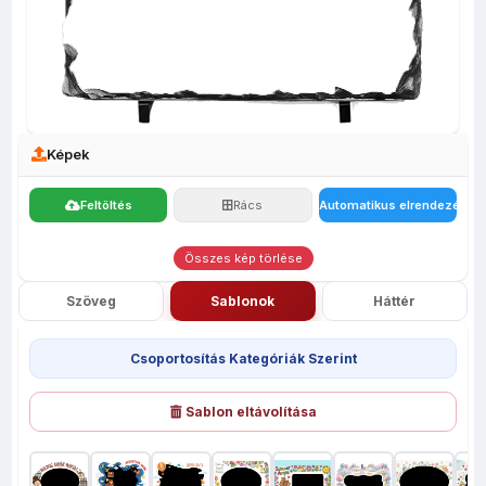
Képek
Feltöltés
Rács
Automatikus elrendezés
Összes kép törlése
Szöveg
Sablonok
Háttér
Csoportosítás Kategóriák Szerint
Sablon eltávolítása