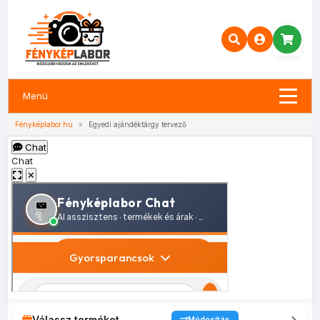
Menü
Fényképlabor.hu
»
Egyedi ajándéktárgy tervező
Chat
Chat
✕
Válassz terméket
Módosítás