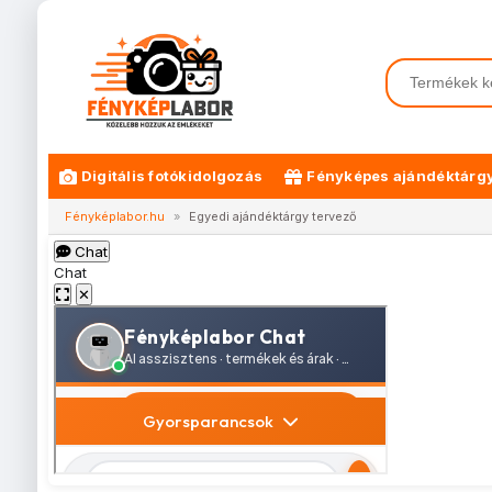
Digitális fotókidolgozás
Fényképes ajándéktárg
Fényképlabor.hu
»
Egyedi ajándéktárgy tervező
Chat
Chat
✕