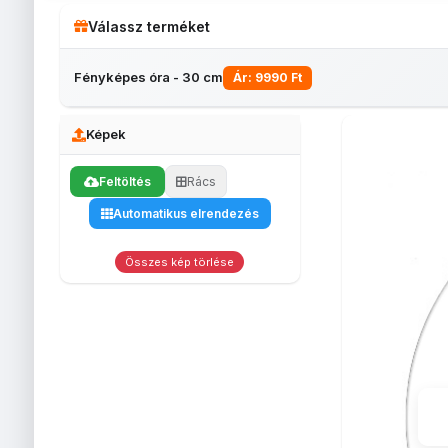
Válassz terméket
Fényképes óra - 30 cm
Ár: 9990 Ft
Képek
Feltöltés
Rács
Fényképes
Fényképes
Bögrék
egérpadok
Automatikus elrendezés
Fényképes
Egyedi
Fé
lábtörlő
fényképes
be
(40x60)
tolltartó
s
Összes kép törlése