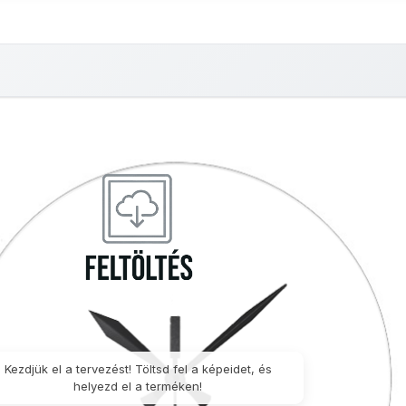
nyképes
Fényképes
Saját
Borosüveg
Fényképes
vásárló
Poháralátét
fényképes
póló
szemüveg
fé
zatyor
jegyzetfüzet
törlőkendő
kitű
15x18cm
Kezdjük el a tervezést! Töltsd fel a képeidet, és
helyezd el a terméken!