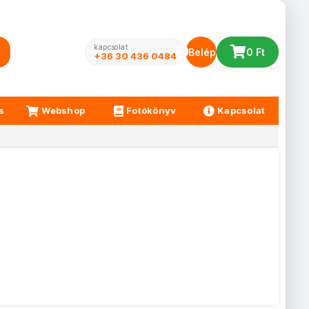
kapcsolat
Belépés
0 Ft
+36 30 436 0484
s
Webshop
Fotókönyv
Kapcsolat