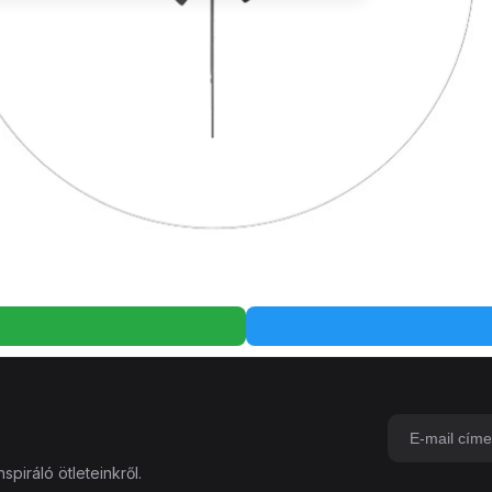
spiráló ötleteinkről.