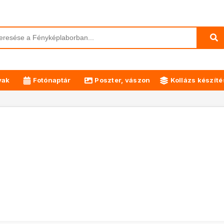
yak
Fotónaptár
Poszter, vászon
Kollázs készíté