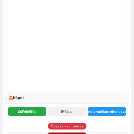
Képek
Feltöltés
Rács
Automatikus elrendezés
Összes kép törlése