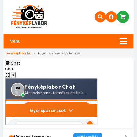
Menü
Fényképlabor.hu
»
Egyedi ajándéktárgy tervező
Chat
Chat
✕
Válassz terméket
Módosítás