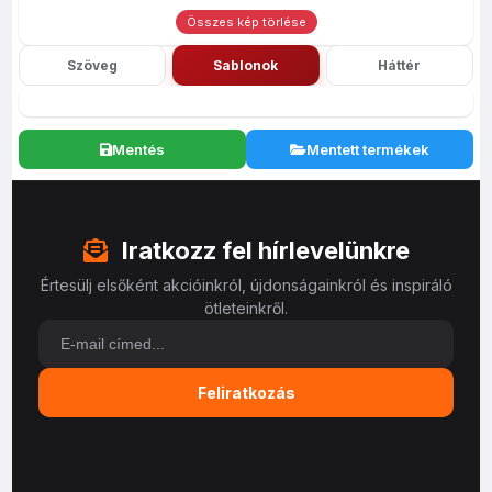
Összes kép törlése
Szöveg
Sablonok
Háttér
Mentés
Mentett termékek
Iratkozz fel hírlevelünkre
Értesülj elsőként akcióinkról, újdonságainkról és inspiráló
ötleteinkről.
Feliratkozás