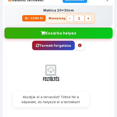
Matrica 20x30cm
-
+
Ár: 2290 Ft
Mennyiség:
Kosárba helyez
Termék forgatása
Borosüveg
Matrica
Matrica
Háttér nélküli
M
matrica
5x7cm
10x15cm
öntapadós
30
matrica -
5x7cm
Kezdjük el a tervezést! Töltsd fel a
képeidet, és helyezd el a terméken!