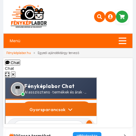
Menü
Fényképlabor.hu
»
Egyedi ajándéktárgy tervező
Chat
Chat
✕
Válassz terméket
Módosítás