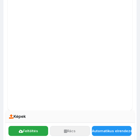
Képek
Feltöltés
Rács
Automatikus elrendezés