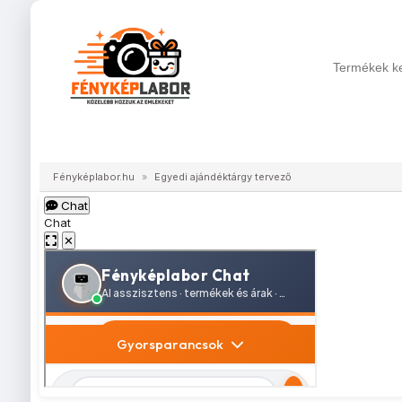
Digitális fotókidolgozás
Fényképes ajándéktárg
Fényképlabor.hu
»
Egyedi ajándéktárgy tervező
Chat
Chat
✕