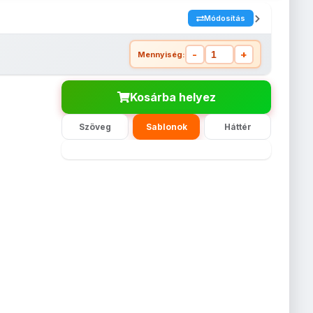
Módosítás
-
+
Mennyiség:
Kosárba helyez
Szöveg
Sablonok
Háttér
atrica
Háttér nélküli
Háttér nélküli
Háttér nélküli
Matrica
x30cm
öntapadós
öntapadós
öntapadós
13x18cm
matrica -
matrica -
matrica -
15x21cm
20x30cm
13x18cm