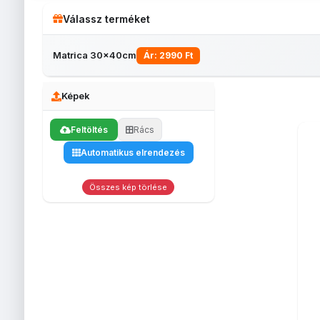
Válassz terméket
Matrica 30x40cm
Ár: 2990 Ft
Képek
Feltöltés
Rács
Automatikus elrendezés
Borosüveg
Matrica 5x7cm
Matrica
Hátté
matrica
10x15cm
önt
ma
5
Összes kép törlése