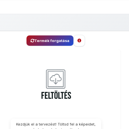
Termék forgatása
r nélküli
Matrica
Háttér nélküli
Matrica
Matrica
M
apadós
30x40cm
öntapadós
15x21cm
18x24cm
20
trica -
matrica -
x7cm
10x15cm
Kezdjük el a tervezést! Töltsd fel a képeidet,