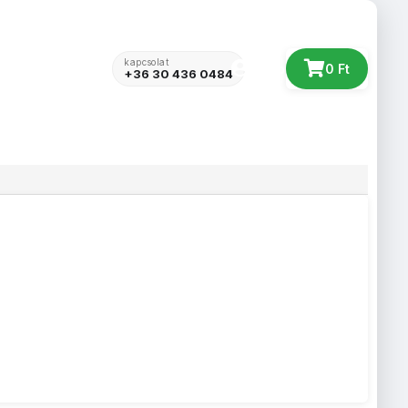
kapcsolat
Belépés
0 Ft
+36 30 436 0484
s
Webshop
Fotókönyv
Kapcsolat