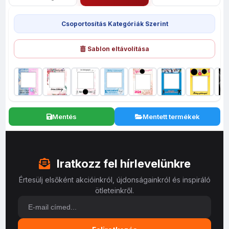
Csoportosítás Kategóriák Szerint
Sablon eltávolítása
Mentés
Mentett termékek
Iratkozz fel hírlevelünkre
Értesülj elsőként akcióinkról, újdonságainkról és inspiráló
ötleteinkről.