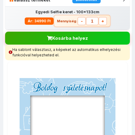
Egyedi Selfie keret - 100x133cm
-
+
Ár: 34990 Ft
Mennyiség:
Kosárba helyez
Ha sablont választasz, a képeket az automatikus elhelyezési
Egyedi Selfie
Egyedi Selfie
funkcióval helyezheted el.
keret -
keret -
100x133cm
60x80cm