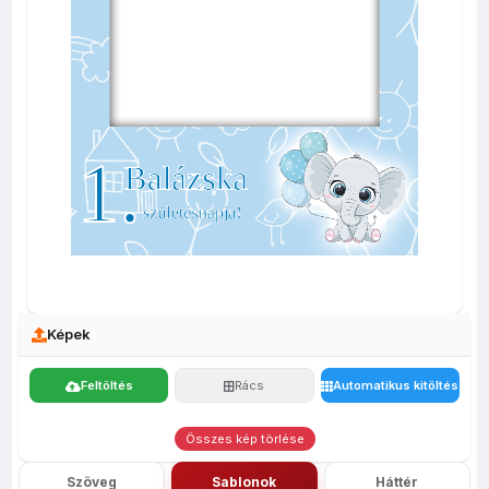
Képek
Feltöltés
Rács
Automatikus kitöltés
Összes kép törlése
Szöveg
Sablonok
Háttér