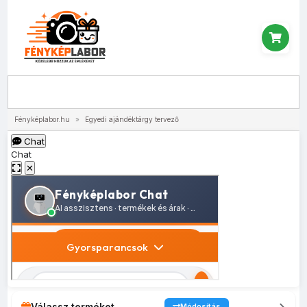
Menü
Fényképlabor.hu
»
Egyedi ajándéktárgy tervező
Chat
Chat
✕
Válassz terméket
Módosítás