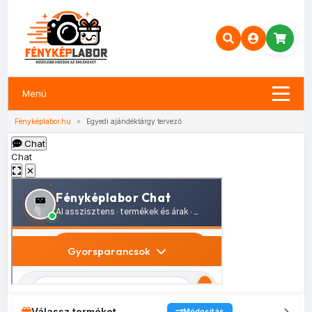
Menü
Fényképlabor.hu
»
Egyedi ajándéktárgy tervező
Chat
Chat
✕
Válassz terméket
Módosítás