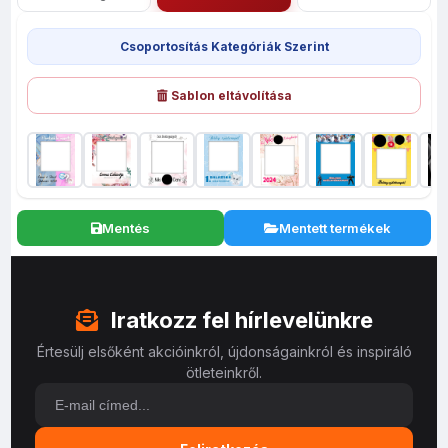
Csoportosítás Kategóriák Szerint
Sablon eltávolítása
Mentés
Mentett termékek
Iratkozz fel hírlevelünkre
Értesülj elsőként akcióinkról, újdonságainkról és inspiráló
ötleteinkről.