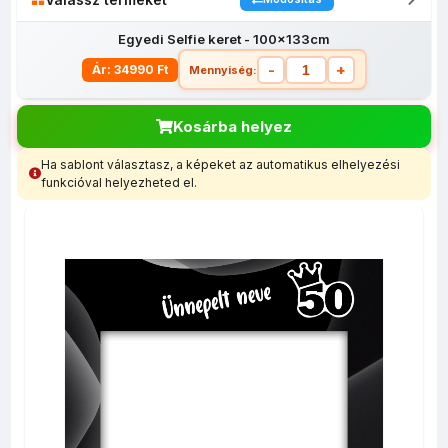
Egyedi Selfie keret - 100x133cm
-
+
Ár: 34990 Ft
Mennyiség:
Kosárba helyez
Ha sablont választasz, a képeket az automatikus elhelyezési
Egyedi Selfie
Egyedi Selfie
funkcióval helyezheted el.
keret -
keret -
100x133cm
60x80cm