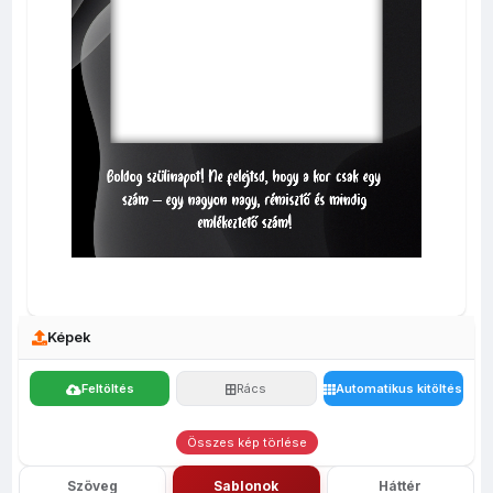
Képek
Feltöltés
Rács
Automatikus kitöltés
Összes kép törlése
Szöveg
Sablonok
Háttér