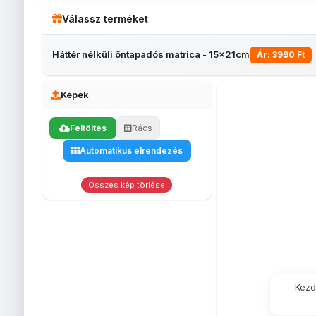
Válassz terméket
Háttér nélküli öntapadós matrica - 15x21cm
Ár: 3990 Ft
Képek
Feltöltés
Rács
Automatikus elrendezés
Borosüveg
Matrica 5x7cm
Matrica
Hátté
matrica
10x15cm
önt
ma
5
Összes kép törlése
Kezd