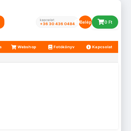
kapcsolat
Belépés
0 Ft
+36 30 436 0484
s
Webshop
Fotókönyv
Kapcsolat