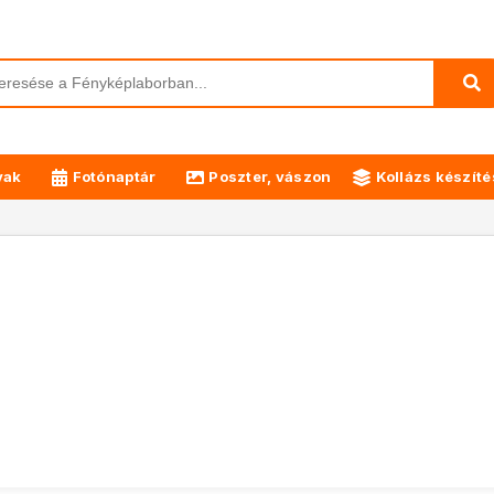
yak
Fotónaptár
Poszter, vászon
Kollázs készíté