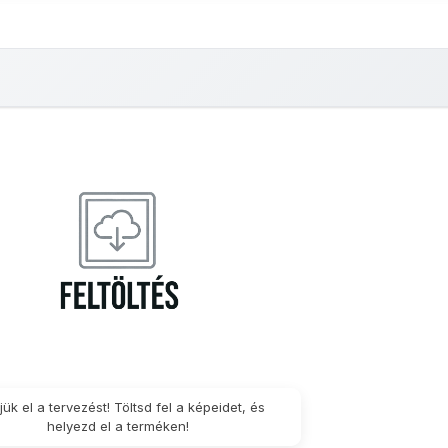
r nélküli
Matrica
Háttér nélküli
Matrica
Matrica
M
apadós
30x40cm
öntapadós
15x21cm
18x24cm
20
trica -
matrica -
x7cm
10x15cm
jük el a tervezést! Töltsd fel a képeidet, és
helyezd el a terméken!