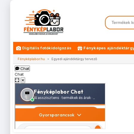
Digitális fotókidolgozás
Fényképes ajándéktárg
Fényképlabor.hu
»
Egyedi ajándéktárgy tervező
Chat
Chat
✕