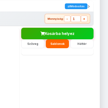
Módosítás
-
+
Mennyiség:
Kosárba helyez
Szöveg
Sablonok
Háttér
atrica
Háttér nélküli
Háttér nélküli
Háttér nélküli
Matrica
x30cm
öntapadós
öntapadós
öntapadós
13x18cm
matrica -
matrica -
matrica -
15x21cm
20x30cm
13x18cm