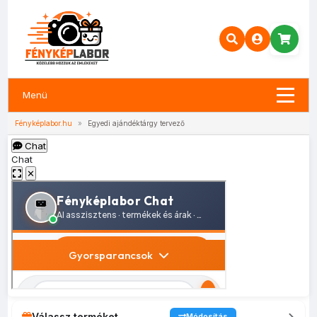
Menü
Fényképlabor.hu
»
Egyedi ajándéktárgy tervező
Chat
Chat
✕
Válassz terméket
Módosítás