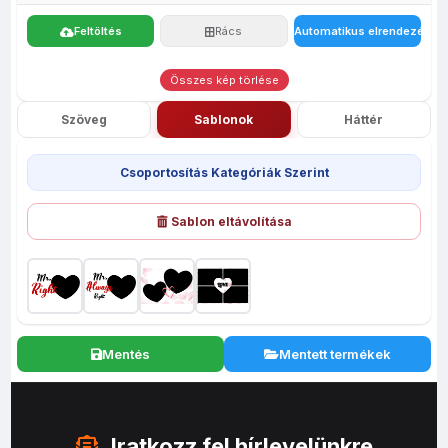
Feltöltés
Rács
Automatikus elrendezés
Összes kép törlése
Szöveg
Sablonok
Háttér
Csoportosítás Kategóriák Szerint
Sablon eltávolítása
Mentés
Mentett termékek
Iratkozz fel hírlevelünkre