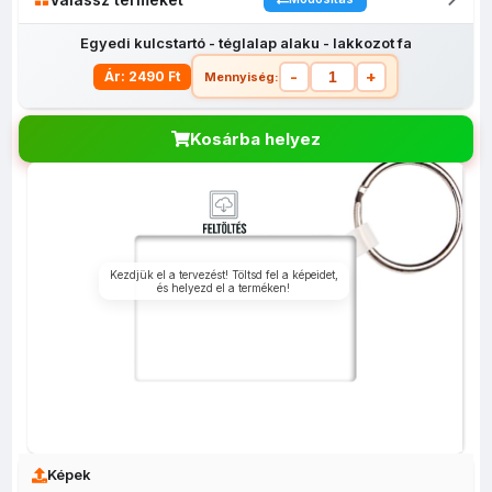
Egyedi kulcstartó - téglalap alaku - lakkozot fa
-
+
Ár: 2490 Ft
Mennyiség:
Kosárba helyez
Fényképes
Egyedi
Fényképes
Fényképes
Fényképes
lábtörlő
fényképes
bevásárló
Bögrék
egérpadok
(40x60)
tolltartó
szatyor
Kezdjük el a tervezést! Töltsd fel a képeidet,
és helyezd el a terméken!
Képek