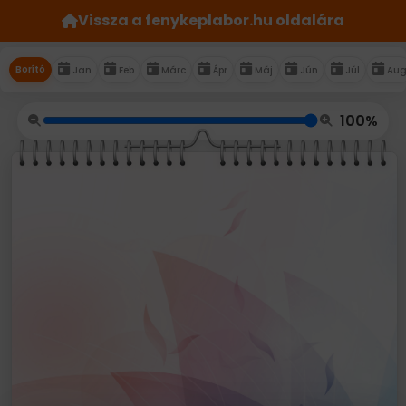
Vissza a fenykeplabor.hu oldalára
Borító
Jan
Feb
Márc
Ápr
Máj
Jún
Júl
Au
100%