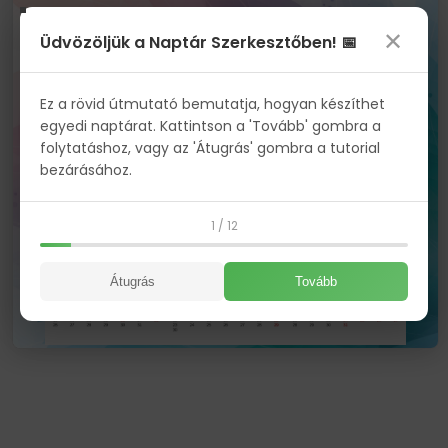
✕
Üdvözöljük a Naptár Szerkesztőben! 📅
Ez a rövid útmutató bemutatja, hogyan készíthet
egyedi naptárat. Kattintson a 'Tovább' gombra a
folytatáshoz, vagy az 'Átugrás' gombra a tutorial
bezárásához.
1 / 12
Átugrás
Tovább