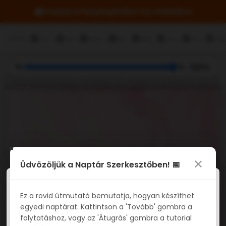
Vissza a fenykeplabor.hu oldalára
Borító
Jan
Feb
Márc
Ápr
Máj
Jún
Júl
Aug
100%
✕
Üdvözöljük a Naptár Szerkesztőben! 📅
×
Naptárak frissítése
Ez a rövid útmutató bemutatja, hogyan készíthet
egyedi naptárat. Kattintson a 'Tovább' gombra a
Kérjük, várjon, amíg az összes naptár frissül az új
folytatáshoz, vagy az 'Átugrás' gombra a tutorial