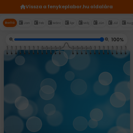
Vissza a fenykeplabor.hu oldalára
Borító
Jan
Feb
Márc
Ápr
Máj
Jún
Júl
Au
100%