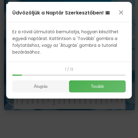
✕
Üdvözöljük a Naptár Szerkesztőben! 📅
Ez a rövid útmutató bemutatja, hogyan készíthet
egyedi naptárat. Kattintson a 'Tovább' gombra a
folytatáshoz, vagy az 'Átugrás' gombra a tutorial
bezárásához.
1 / 12
Átugrás
Tovább