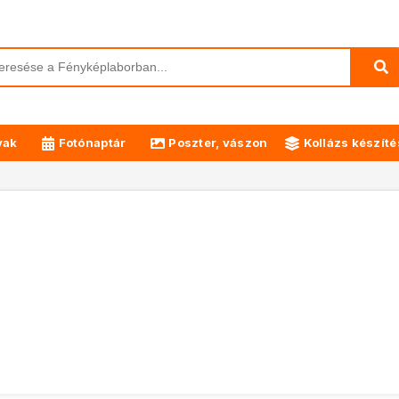
yak
Fotónaptár
Poszter, vászon
Kollázs készíté