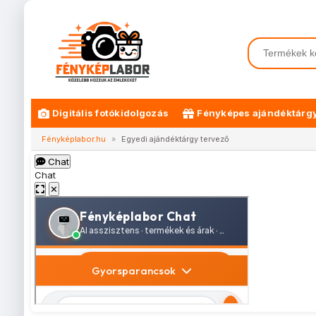
Digitális fotókidolgozás
Fényképes ajándéktárg
Fényképlabor.hu
»
Egyedi ajándéktárgy tervező
Chat
Chat
✕