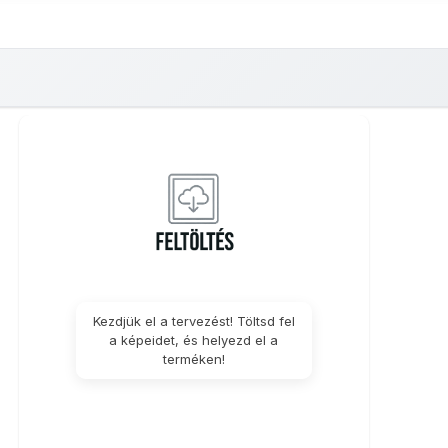
nyképes
Fényképes
Saját
Borosüveg
Fényképes
vásárló
Poháralátét
fényképes
póló
szemüveg
fé
zatyor
jegyzetfüzet
törlőkendő
kitű
15x18cm
Kezdjük el a tervezést! Töltsd fel
a képeidet, és helyezd el a
terméken!