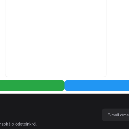
spiráló ötleteinkről.