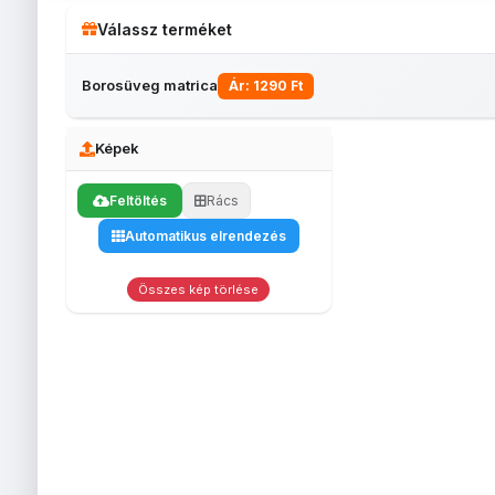
Válassz terméket
Borosüveg matrica
Ár: 1290 Ft
Képek
Feltöltés
Rács
Fényképes
Fényképes
Bögrék
egérpadok
Automatikus elrendezés
Fényképes
Egyedi
Fé
lábtörlő
fényképes
be
(40x60)
tolltartó
s
Összes kép törlése