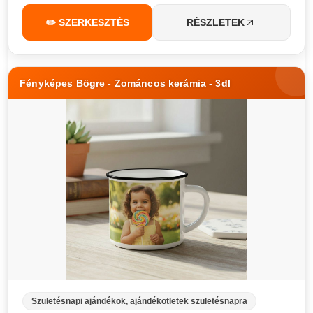
✏️ SZERKESZTÉS
RÉSZLETEK
Fényképes Bögre - Zománcos kerámia - 3dl
Születésnapi ajándékok, ajándékötletek születésnapra