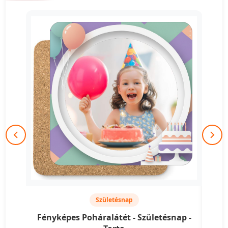
Születésnap
Fényképes Poháralátét - Születésnap -
Fén