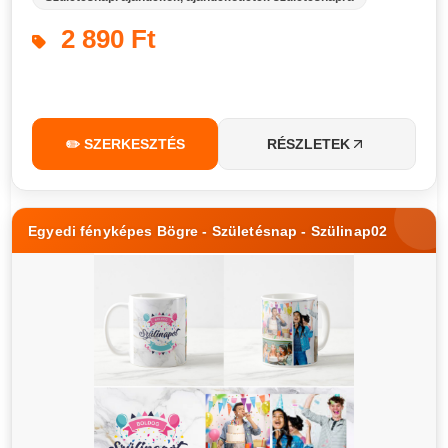
2 890 Ft
✏️ SZERKESZTÉS
RÉSZLETEK
Egyedi fényképes Bögre - Születésnap - Szülinap02