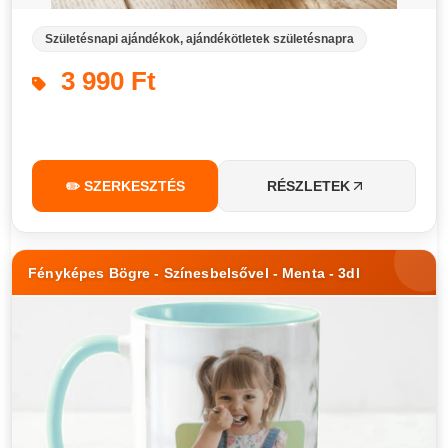
Születésnapi ajándékok, ajándékötletek születésnapra
3 990 Ft
✏️ SZERKESZTÉS
RÉSZLETEK
Fényképes Bögre - Színesbelsővel - Menta - 3dl