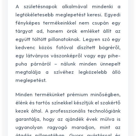
A születésnapok alkalmával mindenki a
legtökéletesebb meglepetést keresi. Egyedi
fényképes termékeinkkel nem csupán egy
tárgyat ad, hanem örök emléket állít az
együtt töltött pillanatoknak. Legyen szó egy
kedvenc közös fotóval díszített bögréről,
egy látványos vászonképről vagy egy pihe-
puha párnáról – nálunk minden ünnepelt
megtalálja a szívéhez legközelebb álló
meglepetést.
Minden termékünket prémium minőségben,
élénk és tartós színekkel készítjük el szakértő
kezek által. A professzionális technológiánk
garantálja, hogy az ajándék évek múlva is
ugyanolyan ragyogó maradjon, mint az
átadás pillanatában. Gyors gyártással és