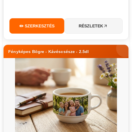
✏️ SZERKESZTÉS
RÉSZLETEK
Fényképes Bögre - Kávéscsésze - 2.5dl