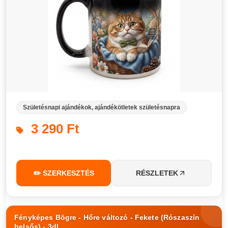
Születésnapi ajándékok, ajándékötletek születésnapra
3 290 Ft
✏️ SZERKESZTÉS
RÉSZLETEK
Fényképes Bögre - Hőre változó - Fekete (Rószaszín
belsős) - 3dl