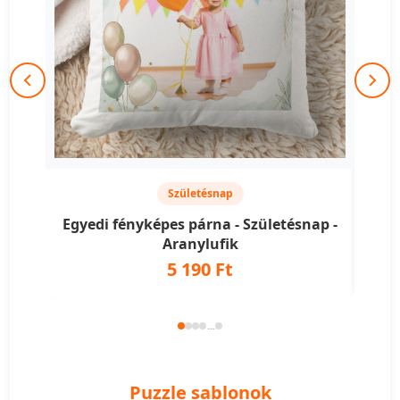
Születésnap
Egyedi fényképes párna - Születésnap -
Egy
Aranylufik
5 190 Ft
...
Puzzle sablonok