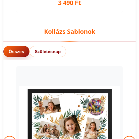
3 490 Ft
Kollázs Sablonok
Összes
Születésnap