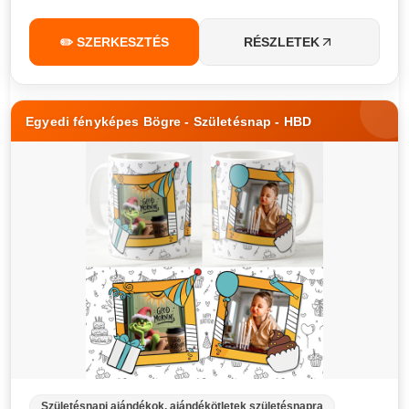
✏️ SZERKESZTÉS
RÉSZLETEK
Egyedi fényképes Bögre - Születésnap - HBD
Születésnapi ajándékok, ajándékötletek születésnapra