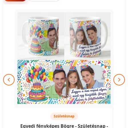
Születésnap
Egyedi fényképes Bögre - Születésnap -
Egy