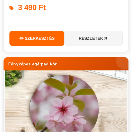
3 490 Ft
✏️ SZERKESZTÉS
RÉSZLETEK
Fényképes egérpad kör