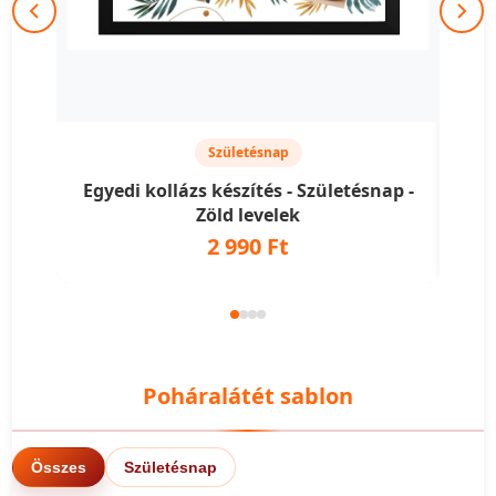
Születésnap
Egyedi kollázs készítés - Születésnap -
Egy
Zöld levelek
2 990 Ft
Poháralátét sablon
Összes
Születésnap