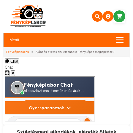
Menü
Fényképlabor.hu
»
Ajándék ötletek születésnapra - fényképes meglepetések
Chat
Chat
✕
Születésnapi ajándékok, ajándék ötletek