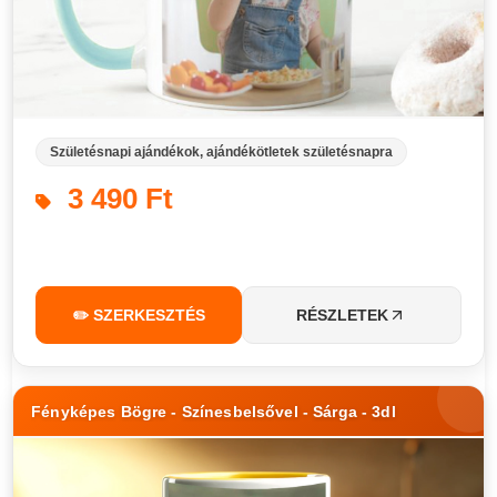
Születésnapi ajándékok, ajándékötletek születésnapra
3 490 Ft
✏️ SZERKESZTÉS
RÉSZLETEK
Fényképes Bögre - Színesbelsővel - Sárga - 3dl