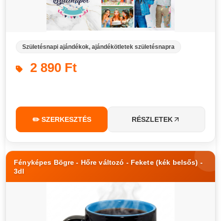
Születésnapi ajándékok, ajándékötletek születésnapra
2 890 Ft
✏️ SZERKESZTÉS
RÉSZLETEK
Fényképes Bögre - Hőre változó - Fekete (kék belsős) -
3dl