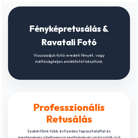
Fényképretusálás &
Ravatali Fotó
Visszaadjuk fotói eredeti fényét, vagy
méltóságteljes emlékfotót készítünk.
Professzionális
Retusálás
Szakértőink több évtizedes tapasztalattal és
mesterséges intelligencia segítségével varázsolják újjá