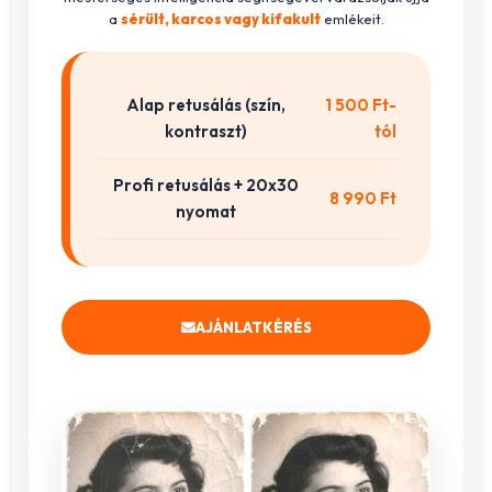
a
sérült, karcos vagy kifakult
emlékeit.
Alap retusálás (szín,
1 500 Ft-
kontraszt)
tól
Profi retusálás + 20x30
8 990 Ft
nyomat
AJÁNLATKÉRÉS