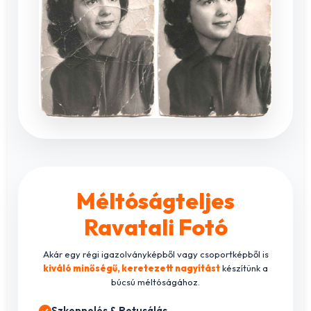
Méltóságteljes
Ravatali Fotó
Akár egy régi igazolványképből vagy csoportképből is
kiváló minőségű, keretezett nagyítást
készítünk a
búcsú méltóságához.
Szkennelés & Retusálás