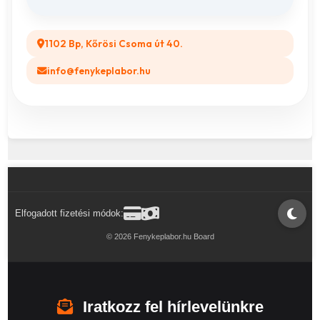
1102 Bp, Kőrösi Csoma út 40.
info@fenykeplabor.hu
Elfogadott fizetési módok:
© 2026 Fenykeplabor.hu Board
Iratkozz fel hírlevelünkre