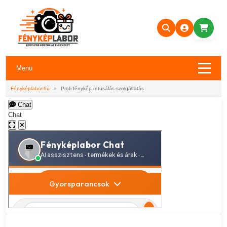
Menü
Fényképlabor.hu
»
Profi fénykép retusálás szolgáltatás
Chat
Chat
✕