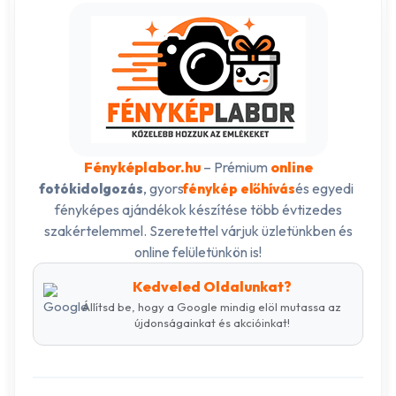
Fényképlabor.hu
– Prémium
online
, gyors
és egyedi
fotókidolgozás
fénykép előhívás
fényképes ajándékok készítése több évtizedes
szakértelemmel. Szeretettel várjuk üzletünkben és
online felületünkön is!
Kedveled Oldalunkat?
Állítsd be, hogy a Google mindig elöl mutassa az
újdonságainkat és akcióinkat!