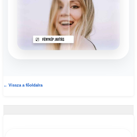
← Vissza a főoldalra