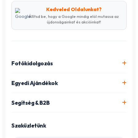
Kedveled Oldalunkat?
Állítsd be, hogy a Google mindig elöl mutassa az
újdonságainkat és akcióinkat!
Fotókidolgozás
Online fotókidolgozás csomagok
Egyedi Ajándékok
Minőségi fénykép előhívás
Egyedi Fotókönyv
Segítség & B2B
Igazolványkép készítés
Fotómozaik készítés
Szállítás és Fizetés
Poszter nyomtatás
Gravírozott ajándékok
Szaküzletünk
Ügyfélszolgálat
Fotókollázs szerkesztés
Fényképes Naptár