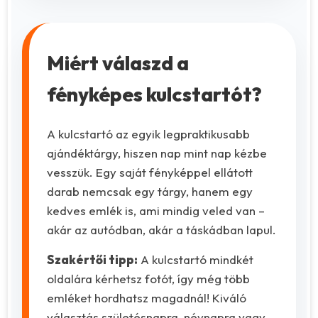
Miért válaszd a
fényképes kulcstartót?
A kulcstartó az egyik legpraktikusabb
ajándéktárgy, hiszen nap mint nap kézbe
vesszük. Egy saját fényképpel ellátott
darab nemcsak egy tárgy, hanem egy
kedves emlék is, ami mindig veled van –
akár az autódban, akár a táskádban lapul.
Szakértői tipp:
A kulcstartó mindkét
oldalára kérhetsz fotót, így még több
emléket hordhatsz magadnál! Kiváló
választás születésnapra, névnapra vagy