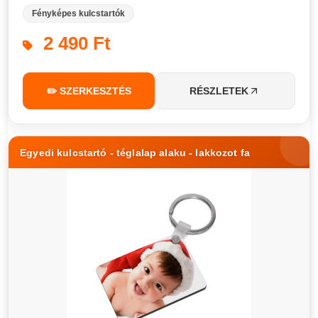
Fényképes kulcstartók
2 490 Ft
✏️ SZERKESZTÉS
RÉSZLETEK
Egyedi kulcstartó - téglalap alaku - lakkozot fa