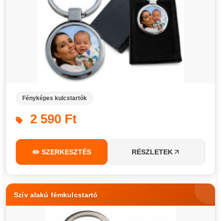
Fényképes kulcstartók
2 590 Ft
✏️ SZERKESZTÉS
RÉSZLETEK
Szív alakú fémkulcstartó