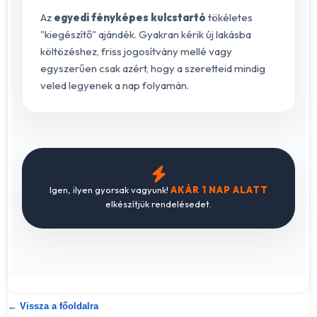
Az
egyedi fényképes kulcstartó
tökéletes
"kiegészítő" ajándék. Gyakran kérik új lakásba
költözéshez, friss jogosítvány mellé vagy
egyszerűen csak azért, hogy a szeretteid mindig
veled legyenek a nap folyamán.
Igen, ilyen gyorsak vagyunk!
AKÁR 1 NAP ALATT
elkészítjük rendelésedet.
← Vissza a főoldalra