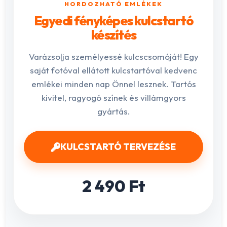
HORDOZHATÓ EMLÉKEK
Egyedi fényképes kulcstartó
készítés
Varázsolja személyessé kulcscsomóját! Egy
saját fotóval ellátott kulcstartóval kedvenc
emlékei minden nap Önnel lesznek. Tartós
kivitel, ragyogó színek és villámgyors
gyártás.
KULCSTARTÓ TERVEZÉSE
2 490 Ft