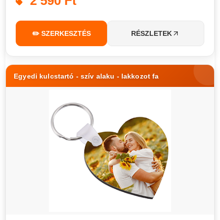
2 590 Ft
✏️ SZERKESZTÉS
RÉSZLETEK
Egyedi kulcstartó - szív alaku - lakkozot fa