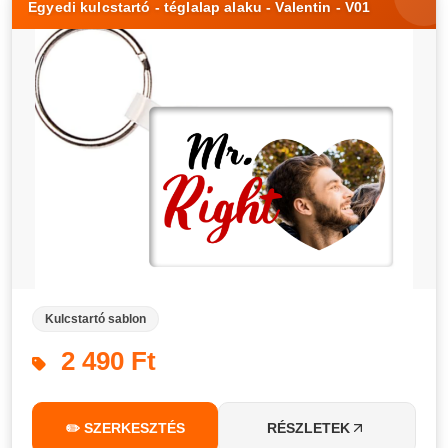
Egyedi kulcstartó - téglalap alaku - Valentin - V01
Kulcstartó sablon
2 490 Ft
✏️ SZERKESZTÉS
RÉSZLETEK