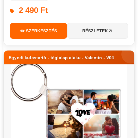
2 490 Ft
✏️ SZERKESZTÉS
RÉSZLETEK
Egyedi kulcstartó - téglalap alaku - Valentin - V04