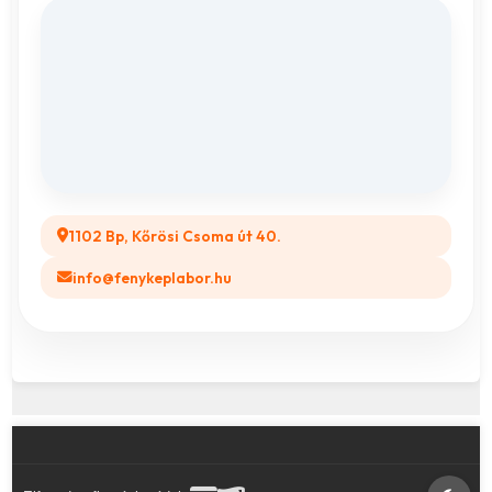
Adatvédelem
Vászonkép rendelés
ÁSZF
Összes ajándéktárgy
GYIK
Legyél a Partnerünk! (B2B)
1102 Bp, Kőrösi Csoma út 40.
info@fenykeplabor.hu