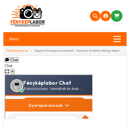
Menü
Fényképlabor.hu
»
Egyedi Fényképes Kulcstartó - Kedvenc Emléked Mindig Nálad
Chat
Chat
✕