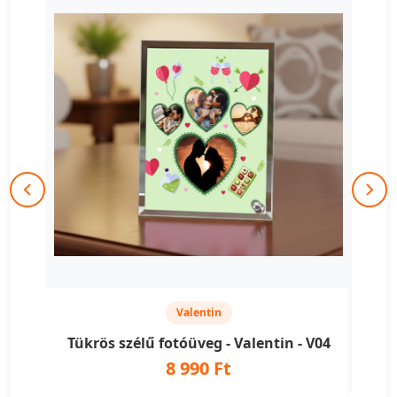
Valentin
Tükrös szélű fotóüveg - Valentin - V04
Tük
8 990 Ft