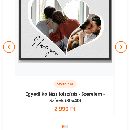
Szerelem
Egyedi kollázs készítés - Szerelem -
Egye
Szívek (30x40)
2 990 Ft