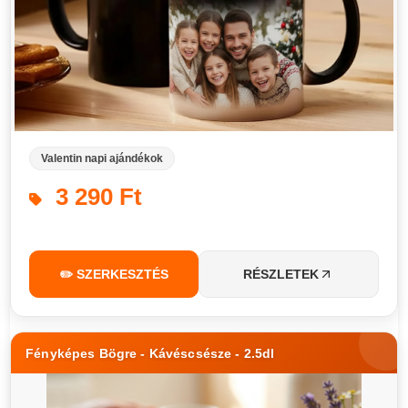
Valentin napi ajándékok
3 290 Ft
✏️ SZERKESZTÉS
RÉSZLETEK
Fényképes Bögre - Kávéscsésze - 2.5dl