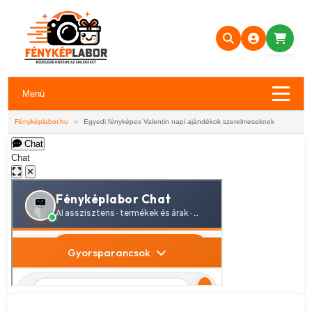
Menü
Fényképlabor.hu
»
Egyedi fényképes Valentin napi ajándékok szerelmeseknek
Chat
Chat
✕