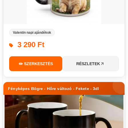
Valentin napi ajándékok
3 290 Ft
✏️ SZERKESZTÉS
RÉSZLETEK
Fényképes Bögre - Hőre változó - Fekete - 3dl