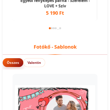
Egyedi fényképes párna - Szerelem -
Eg
LOVE + Szív
5 190 Ft
...
Fotókő - Sablonok
Összes
Valentin