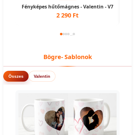
Fényképes hűtőmágnes - Valentin - V7
Fén
2 290 Ft
...
Bögre- Sablonok
Összes
Valentin