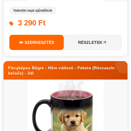
Valentin napi ajándékok
3 290 Ft
✏️ SZERKESZTÉS
RÉSZLETEK
Fényképes Bögre - Hőre változó - Fekete (Rószaszín
belsős) - 3dl