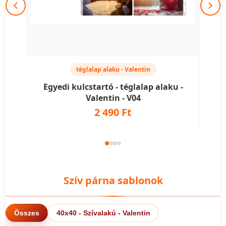
téglalap alaku - Valentin
Egyedi kulcstartó - téglalap alaku -
Eg
Valentin - V04
2 490 Ft
Szív párna sablonok
Összes
40x40 - Szívalakú - Valentin