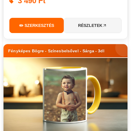
3 490 Ft
✏️ SZERKESZTÉS
RÉSZLETEK
Fényképes Bögre - Színesbelsővel - Sárga - 3dl