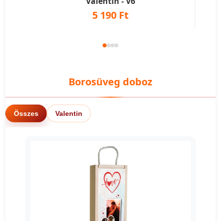
Valentin - V6
5 190 Ft
Borosüveg doboz
Összes
Valentin