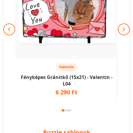
Valentin
Fényképes Gránitkő (15x21) - Valentin -
Fény
L04
6 290 Ft
Puzzle sablonok