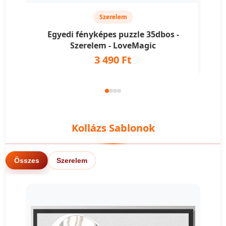
Szerelem
Egyedi fényképes puzzle 35dbos -
E
Szerelem - LoveMagic
3 490 Ft
Kollázs Sablonok
Összes
Szerelem