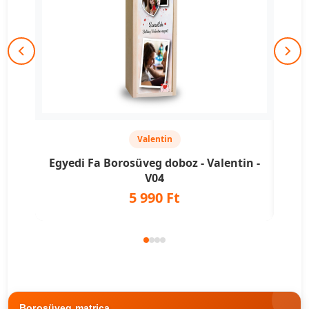
Valentin
Egyedi Fa Borosüveg doboz - Valentin -
Egy
V04
5 990 Ft
Borosüveg matrica