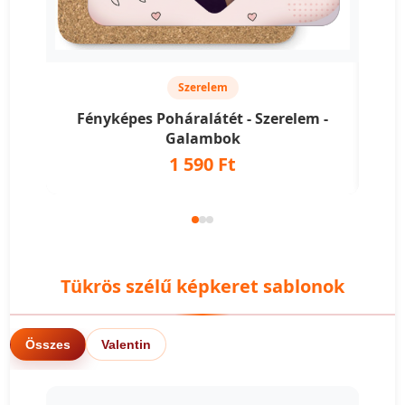
Szerelem
Fényképes Poháralátét - Szerelem -
Fény
Galambok
1 590 Ft
Tükrös szélű képkeret sablonok
Összes
Valentin