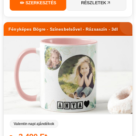
✏️ SZERKESZTÉS
RÉSZLETEK
Fényképes Bögre - Színesbelsővel - Rózsaszín - 3dl
Valentin napi ajándékok