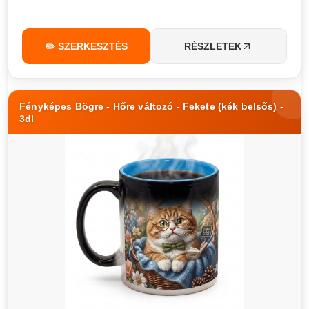
✏️ SZERKESZTÉS
RÉSZLETEK
Fényképes Bögre - Hőre változó - Fekete (kék belsős) -
3dl