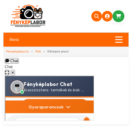
Menü
Fényképlabor.hu
»
Fiók
»
Elfelejtett jelszó
Chat
Chat
✕