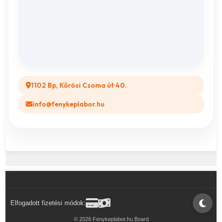
ÁSZF
Összes ajándéktárgy
GYIK
Legyél a Partnerünk! (B2B)
1102 Bp, Kőrösi Csoma út 40.
info@fenykeplabor.hu
Elfogadott fizetési módok:
© 2026 Fenykeplabor.hu Board