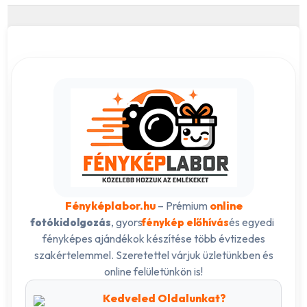
Fényképlabor.hu
– Prémium
online
, gyors
és egyedi
fotókidolgozás
fénykép előhívás
fényképes ajándékok készítése több évtizedes
szakértelemmel. Szeretettel várjuk üzletünkben és
online felületünkön is!
Kedveled Oldalunkat?