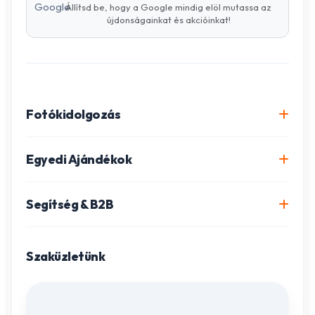
Állítsd be, hogy a Google mindig elöl mutassa az
újdonságainkat és akcióinkat!
Fotókidolgozás
Online fotókidolgozás csomagok
Egyedi Ajándékok
Minőségi fénykép előhívás
Egyedi Fotókönyv
Segítség & B2B
Igazolványkép készítés
Fotómozaik készítés
Szállítás és Fizetés
Poszter nyomtatás
Gravírozott ajándékok
Szaküzletünk
Ügyfélszolgálat
Fotókollázs szerkesztés
Fényképes Naptár
Adatvédelem
Vászonkép rendelés