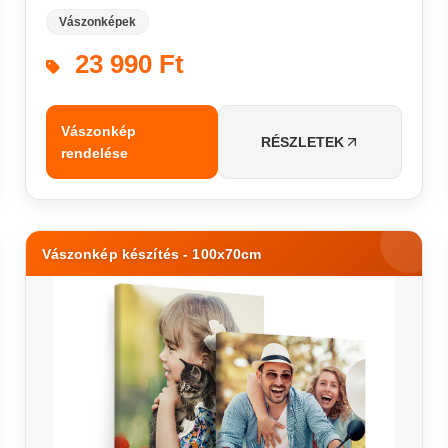
Vászonképek
23 990 Ft
Vászonkép
RÉSZLETEK
rendelése
Vászonkép készítés - 100x70cm