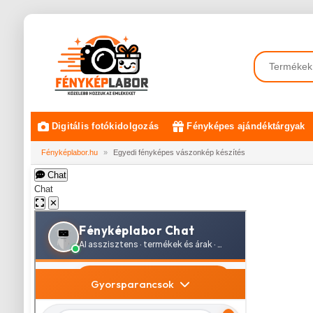
Digitális fotókidolgozás
Fényképes ajándéktárgyak
Fényképlabor.hu
»
Egyedi fényképes vászonkép készítés
Chat
Chat
✕