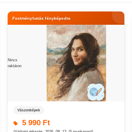
Festményhatás fényképedre
Nincs
raktáron
Vászonképek
5 990 Ft
(Várható érkezés: 2026. 08. 13. (5 munkanap))