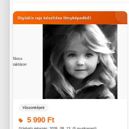
Digitális rajz készítése fényképedből
Nincs
raktáron
Vászonképek
5 990 Ft
(Várható érkezés: 2026. 08. 13. (5 munkanap))