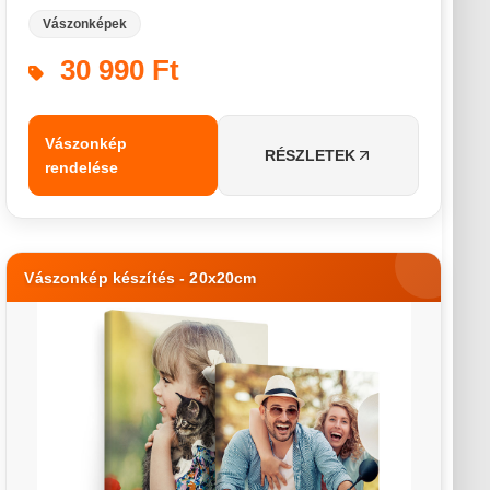
Vászonképek
30 990 Ft
Vászonkép
RÉSZLETEK
rendelése
Vászonkép készítés - 20x20cm