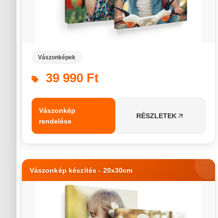
Vászonképek
39 990 Ft
Vászonkép
RÉSZLETEK
rendelése
Vászonkép készítés - 20x30cm