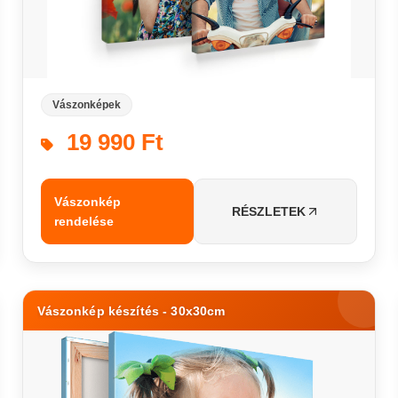
Vászonképek
19 990 Ft
Vászonkép
RÉSZLETEK
rendelése
Vászonkép készítés - 30x30cm