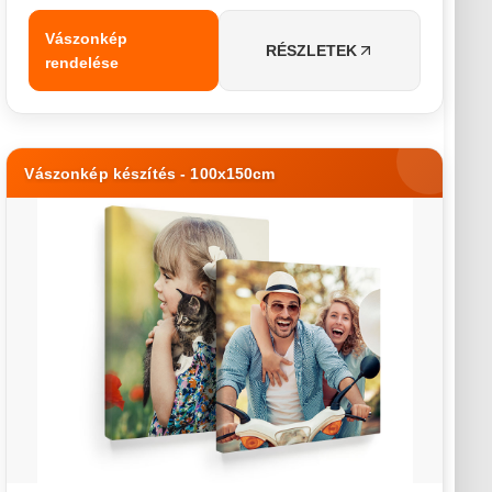
Vászonkép
RÉSZLETEK
rendelése
Vászonkép készítés - 100x150cm