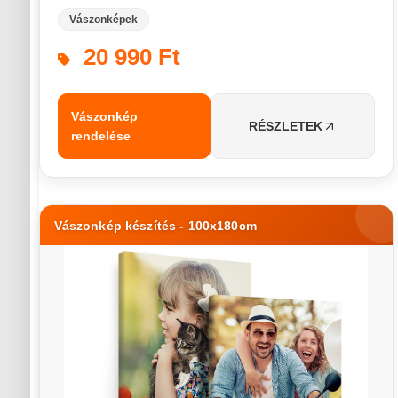
Vászonképek
20 990 Ft
Vászonkép
RÉSZLETEK
rendelése
Vászonkép készítés - 100x180cm