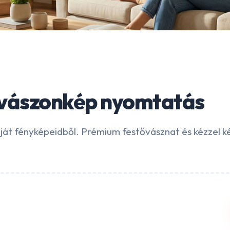
 vászonkép nyomtatás
aját fényképeidből. Prémium festővásznat és kézzel k