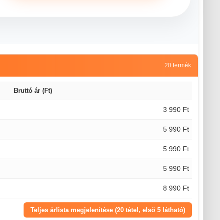
20 termék
Bruttó ár (Ft)
3 990 Ft
5 990 Ft
5 990 Ft
5 990 Ft
8 990 Ft
Teljes árlista megjelenítése (20 tétel, első 5 látható)