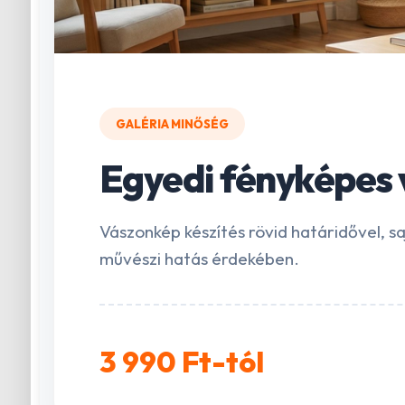
GALÉRIA MINŐSÉG
Egyedi fényképes
Vászonkép készítés rövid határidővel, s
művészi hatás érdekében.
3 990 Ft-tól