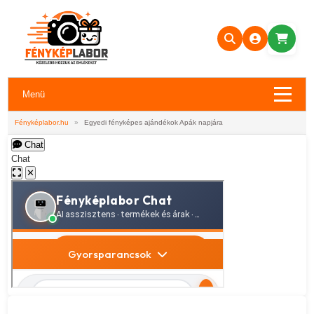
Menü
Fényképlabor.hu
»
Egyedi fényképes ajándékok Apák napjára
Chat
Chat
✕