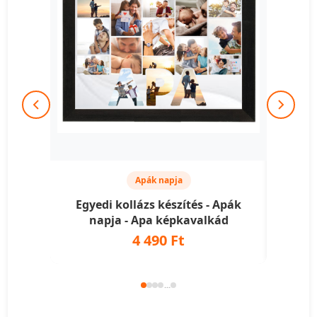
Apák napja
Egyedi kollázs készítés - Apák
Egye
napja - Apa képkavalkád
na
4 490 Ft
...