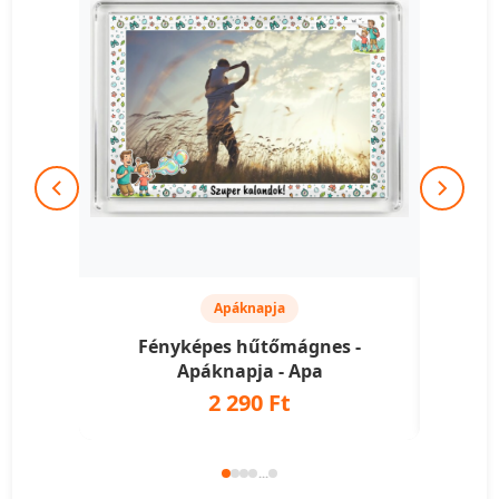
Apáknapja
Fényképes hűtőmágnes -
Fé
Apáknapja - Apa
A
2 290 Ft
...