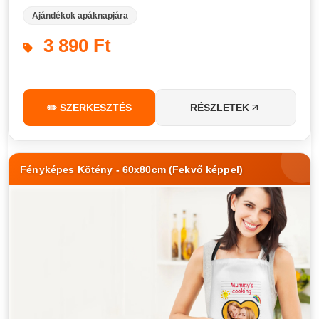
Ajándékok apáknapjára
3 890 Ft
✏️ SZERKESZTÉS
RÉSZLETEK
Fényképes Kötény - 60x80cm (Fekvő képpel)