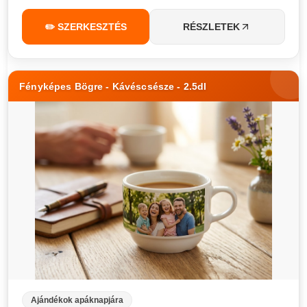
✏️ SZERKESZTÉS
RÉSZLETEK
Fényképes Bögre - Kávéscsésze - 2.5dl
Ajándékok apáknapjára