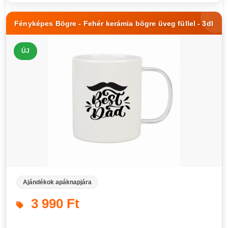
Fényképes Bögre - Fehér kerámia bögre üveg füllel - 3dl
ÚJ
Ajándékok apáknapjára
3 990 Ft