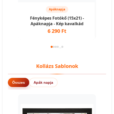
Apáknapja
Fényképes Fotókő (15x21) -
Fén
Apáknapja - Kép kavalkád
Ap
6 290 Ft
...
Kollázs Sablonok
Összes
Apák napja