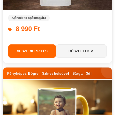
Ajándékok apáknapjára
8 990 Ft
✏️ SZERKESZTÉS
RÉSZLETEK
Fényképes Bögre - Színesbelsővel - Sárga - 3dl