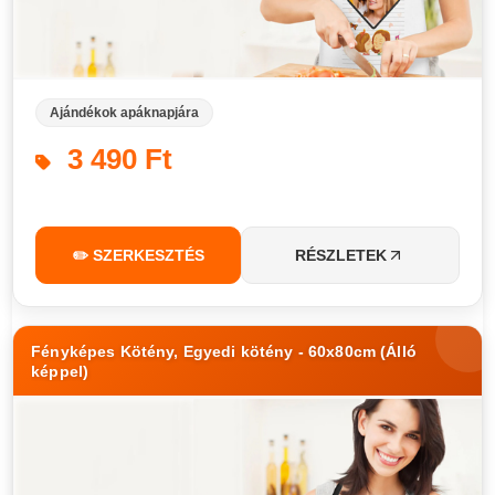
Ajándékok apáknapjára
3 490 Ft
✏️ SZERKESZTÉS
RÉSZLETEK
Fényképes Kötény, Egyedi kötény - 60x80cm (Álló
képpel)