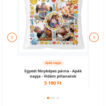
Apák napja
Egyedi fényképes párna - Apák
Egye
napja - Vidám pillanatok
5 190 Ft
...