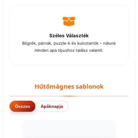
Széles Választék
Bögrék, párnák, puzzle-k és kulcstartók – nálunk
minden apa típushoz találsz valamit.
Hűtőmágnes sablonok
Összes
Apáknapja