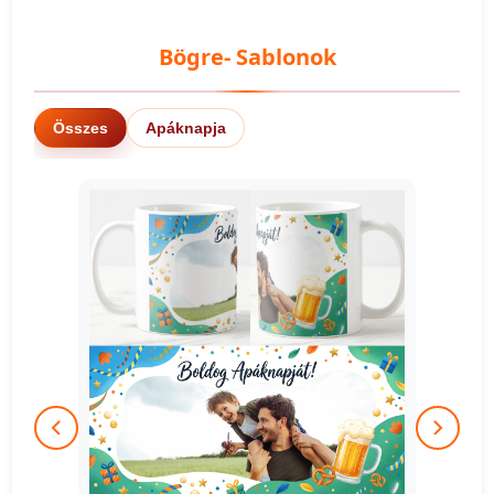
Bögre- Sablonok
Összes
Apáknapja