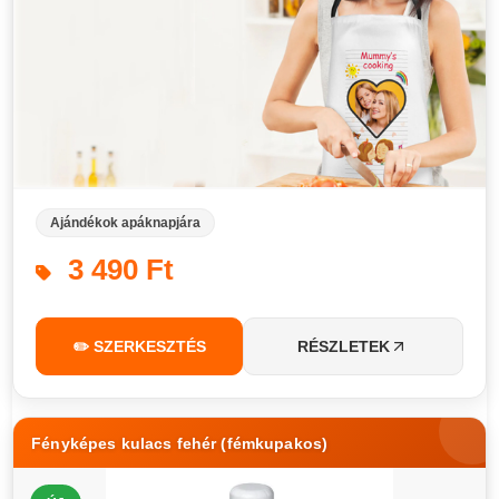
Ajándékok apáknapjára
3 490 Ft
✏️ SZERKESZTÉS
RÉSZLETEK
Fényképes kulacs fehér (fémkupakos)