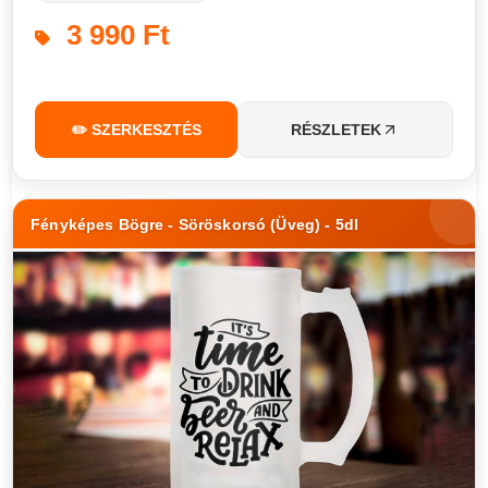
3 990 Ft
✏️ SZERKESZTÉS
RÉSZLETEK
Fényképes Bögre - Söröskorsó (Üveg) - 5dl