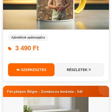
Ajándékok apáknapjára
3 490 Ft
✏️ SZERKESZTÉS
RÉSZLETEK
Fényképes Bögre - Zománcos kerámia - 3dl