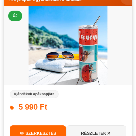
ÚJ
Ajándékok apáknapjára
5 990 Ft
✏️ SZERKESZTÉS
RÉSZLETEK