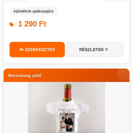
Ajándékok apáknapjára
1 290 Ft
✏️ SZERKESZTÉS
RÉSZLETEK
Borosüveg póló