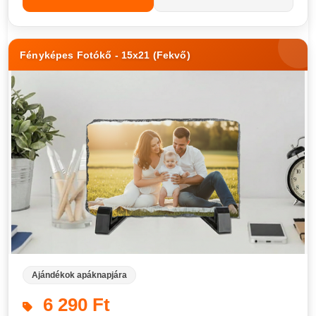
Fényképes Fotókő - 15x21 (Fekvő)
Ajándékok apáknapjára
6 290 Ft