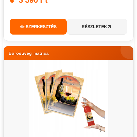
3 590 Ft
✏️ SZERKESZTÉS
RÉSZLETEK
Borosüveg matrica