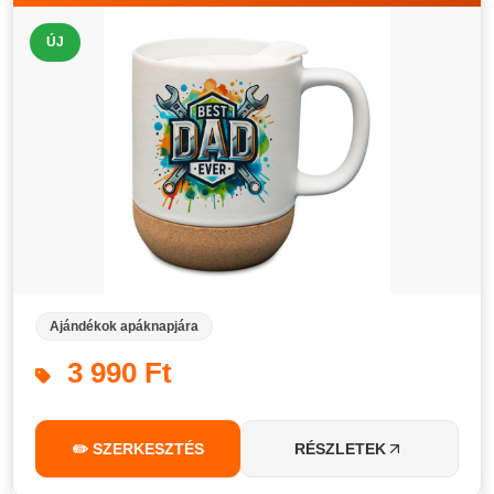
ÚJ
Ajándékok apáknapjára
3 990 Ft
✏️ SZERKESZTÉS
RÉSZLETEK