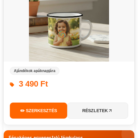
Ajándékok apáknapjára
3 490 Ft
✏️ SZERKESZTÉS
RÉSZLETEK
Fényképes egyenesfalú fémkulacs