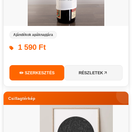
Ajándékok apáknapjára
1 590 Ft
✏️ SZERKESZTÉS
RÉSZLETEK
Csillagtérkép