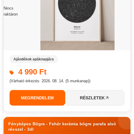
Nincs
raktáron
Ajándékok apáknapjára
4 990 Ft
(Várható érkezés: 2026. 08. 14. (5 munkanap))
MEGRENDELEM
RÉSZLETEK
Fényképes Bögre - Fehér kerámia bögre parafa alsó
résszel - 3dl