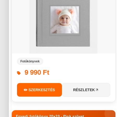
Fotókönyvek
9 990 Ft
✏️ SZERKESZTÉS
RÉSZLETEK
Egyedi fotókönyv 20x20 - Pink szövet