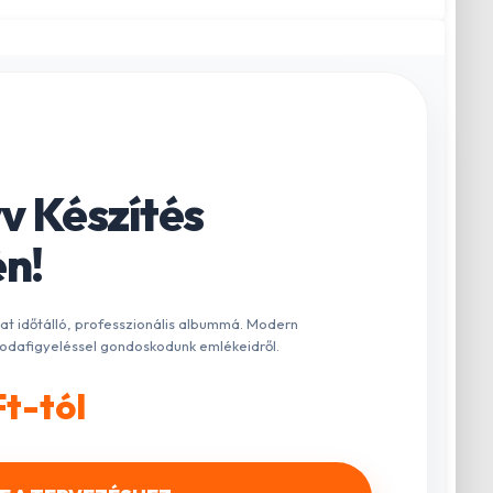
v Készítés
n!
dat időtálló, professzionális albummá. Modern
odafigyeléssel gondoskodunk emlékeidről.
t-tól