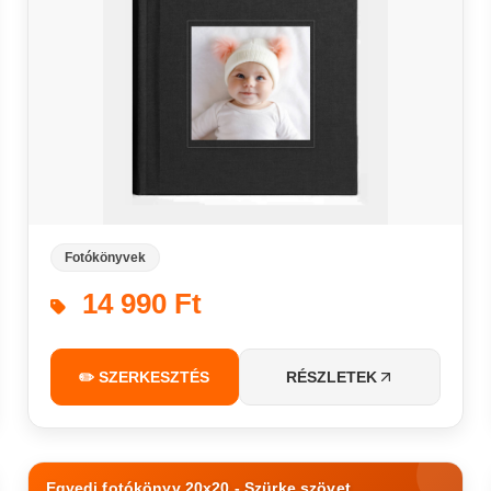
Fotókönyvek
14 990 Ft
✏️ SZERKESZTÉS
RÉSZLETEK
Egyedi fotókönyv 20x20 - Szürke szövet