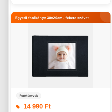
Egyedi fotókönyv 30x20cm - fekete szövet
Fotókönyvek
14 990 Ft