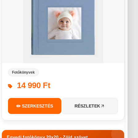
Fotókönyvek
14 990 Ft
✏️ SZERKESZTÉS
RÉSZLETEK
Egyedi fotókönyv 20x20 - Zöld szövet