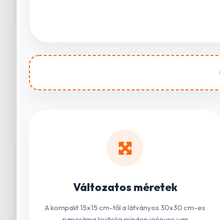
Változatos méretek
A kompakt 15x15 cm-től a látványos 30x30 cm-es
panoráma kivitelig minden igényre van