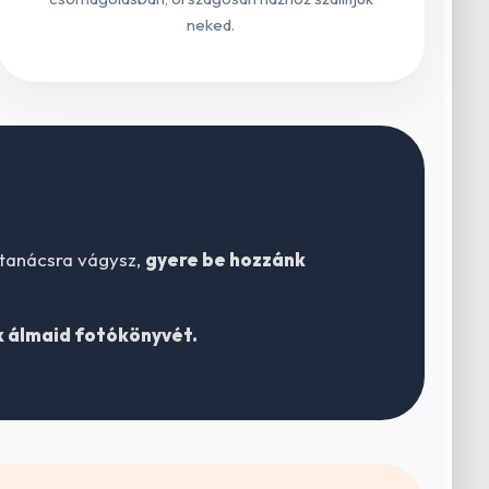
neked.
 tanácsra vágysz,
gyere be hozzánk
 álmaid fotókönyvét.