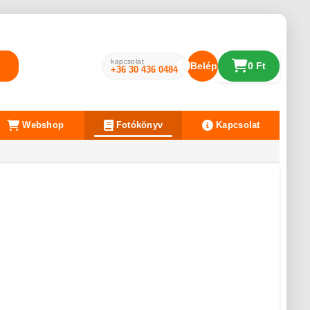
kapcsolat
Belépés
0 Ft
+36 30 436 0484
Webshop
Fotókönyv
Kapcsolat