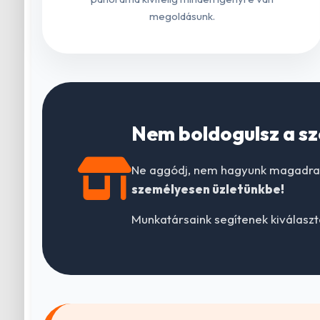
megoldásunk.
Nem boldogulsz a sz
Ne aggódj, nem hagyunk magadra! 
személyesen üzletünkbe!
Munkatársaink segítenek kiválaszt