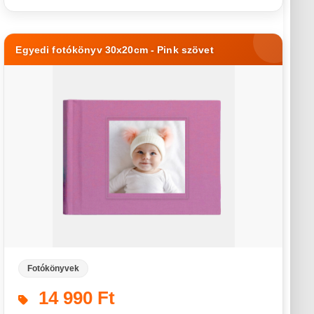
Egyedi fotókönyv 30x20cm - Pink szövet
Fotókönyvek
14 990 Ft