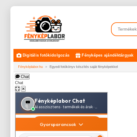
Digitális fotókidolgozás
Fényképes ajándéktárgyak
Fényképlabor.hu
»
Egyedi fotókönyv készítés saját fényképekkel
Chat
Chat
✕