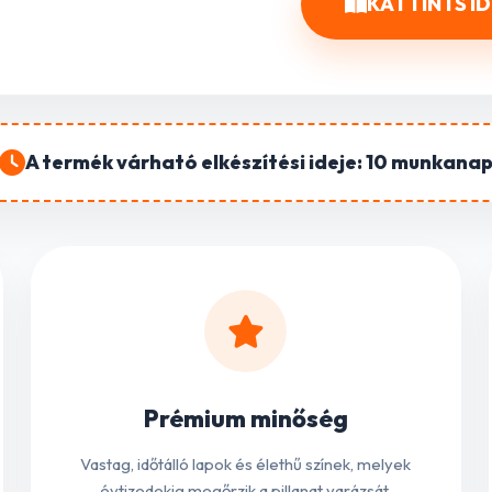
KATTINTS I
A termék várható elkészítési ideje:
10 munkana
Prémium minőség
Vastag, időtálló lapok és élethű színek, melyek
évtizedekig megőrzik a pillanat varázsát.