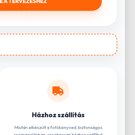
DE A TERVEZÉSHEZ
p
Házhoz szállítás
Miután elkészült a fotókönyved, biztonságos
csomagolásban, országosan házhoz szállítjuk