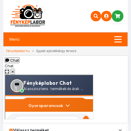
Menü
Fényképlabor.hu
»
Egyedi ajándéktárgy tervező
Chat
Chat
✕
Válassz terméket