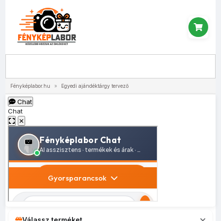
Menü
Fényképlabor.hu
»
Egyedi ajándéktárgy tervező
Chat
Chat
✕
Válassz terméket