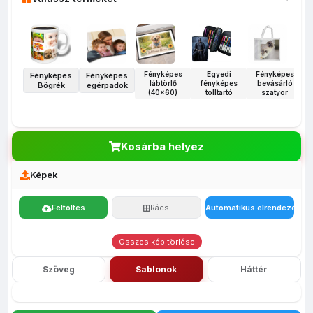
Fényképes
Egyedi
Fényképes
Fényképes
Fényképes
lábtörlő
fényképes
bevásárló
Bögrék
egérpadok
(40x60)
tolltartó
szatyor
Kosárba helyez
Képek
Feltöltés
Rács
Automatikus elrendezés
Összes kép törlése
Szöveg
Sablonok
Háttér