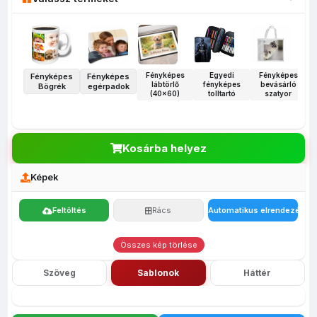
Fényképes
Egyedi
Fényképes
Fényképes
Fényképes
lábtörlő
fényképes
bevásárló
Bögrék
egérpadok
(40x60)
tolltartó
szatyor
Kosárba helyez
Képek
Feltöltés
Rács
Automatikus elrendezés
Összes kép törlése
Szöveg
Sablonok
Háttér