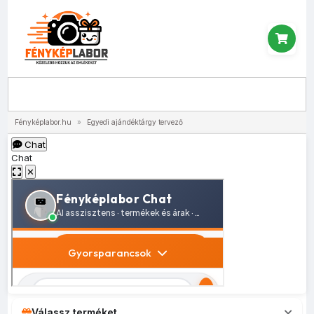
Menü
Fényképlabor.hu
»
Egyedi ajándéktárgy tervező
Chat
Chat
✕
Válassz terméket