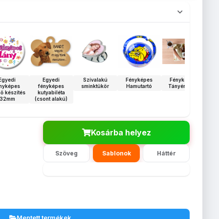
Egyedi
Egyedi
Szívalakú
Fényképes
Fényképes
nyképes
fényképes
sminktükör
Hamutartó
Tányéralátét
f
ző készítés
kutyabiléta
tol
32mm
(csont alakú)
Kosárba helyez
Szöveg
Sablonok
Háttér
Mentett termékek