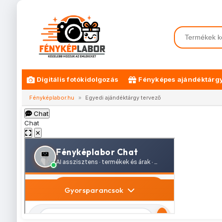
Digitális fotókidolgozás
Fényképes ajándéktárg
Fényképlabor.hu
»
Egyedi ajándéktárgy tervező
Chat
Chat
✕