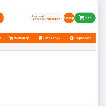
kapcsolat
Belépés
0 Ft
+36 30 436 0484
s
Webshop
Fotókönyv
Kapcsolat