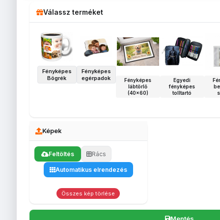
Válassz terméket
Fényképes
Fényképes
Bögrék
egérpadok
Fényképes
Egyedi
Fé
lábtörlő
fényképes
be
(40x60)
tolltartó
s
Képek
Feltöltés
Rács
Automatikus elrendezés
Összes kép törlése
Mentés