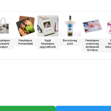
nyképes
Fényképes
Saját
Borosüveg
Fényképes
vásárló
Poháralátét
fényképes
póló
szemüveg
fé
zatyor
jegyzetfüzet
törlőkendő
kitű
15x18cm