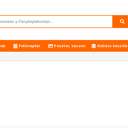
yak
Fotónaptár
Poszter, vászon
Kollázs készíté