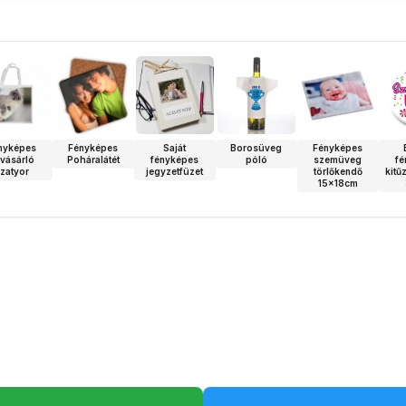
nyképes
Fényképes
Saját
Borosüveg
Fényképes
vásárló
Poháralátét
fényképes
póló
szemüveg
fé
zatyor
jegyzetfüzet
törlőkendő
kitű
15x18cm