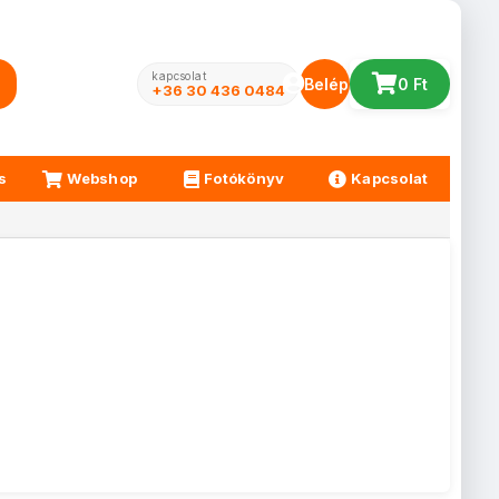
kapcsolat
Belépés
0 Ft
+36 30 436 0484
s
Webshop
Fotókönyv
Kapcsolat