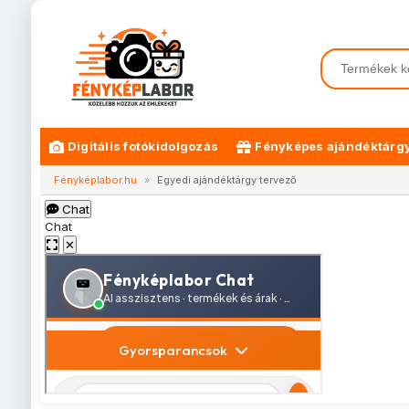
Digitális fotókidolgozás
Fényképes ajándéktárg
Fényképlabor.hu
»
Egyedi ajándéktárgy tervező
Chat
Chat
✕