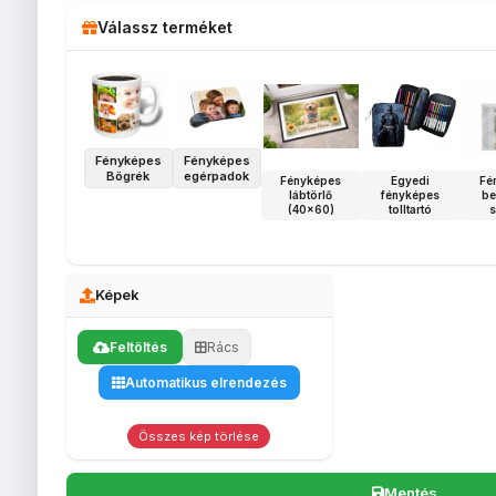
Válassz terméket
Fényképes
Fényképes
Bögrék
egérpadok
Fényképes
Egyedi
Fé
lábtörlő
fényképes
be
(40x60)
tolltartó
s
Képek
Feltöltés
Rács
Automatikus elrendezés
Összes kép törlése
Mentés