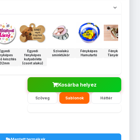
Egyedi
Egyedi
Szívalakú
Fényképes
Fényképes
nyképes
fényképes
sminktükör
Hamutartó
Tányéralátét
f
ző készítés
kutyabiléta
tol
32mm
(csont alakú)
Kosárba helyez
Szöveg
Sablonok
Háttér
Mentett termékek