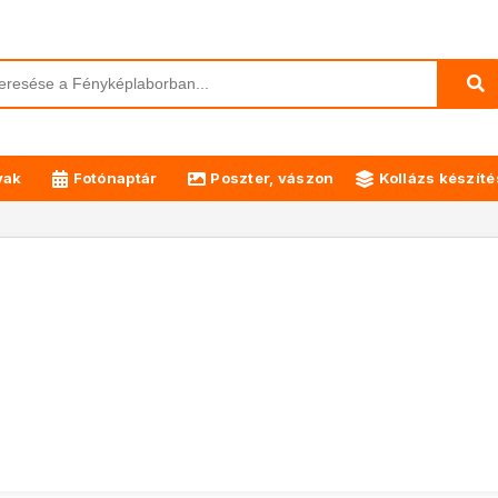
yak
Fotónaptár
Poszter, vászon
Kollázs készíté