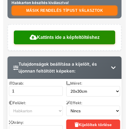
Habkarton készítés
kiválasztva!
MÁSIK RENDELÉS TÍPUST VÁLASZTOK
Kattints ide a képfeltöltéshez
Tulajdonságok beállítása a kijelölt, és
újonnan feltöltött képeken:
Darab:
Méret:
Felület:
Effekt:
Arány:
Kijelöltek törlése