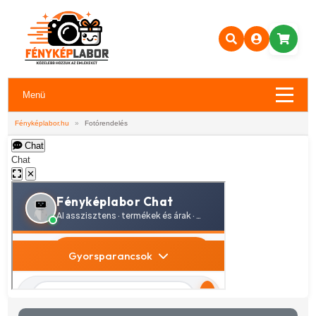
Menü
Fényképlabor.hu
»
Fotórendelés
Chat
Chat
✕