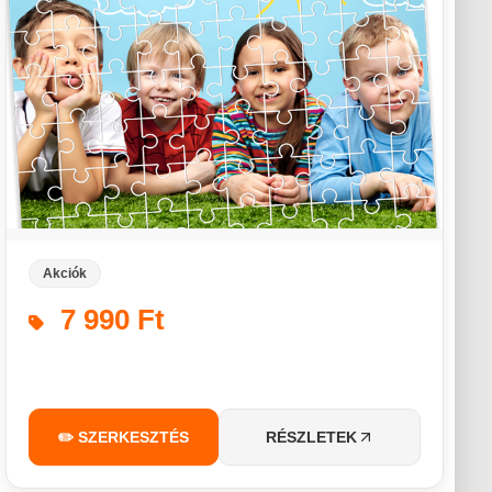
Akciók
7 990 Ft
✏️ SZERKESZTÉS
RÉSZLETEK