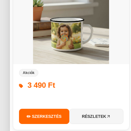
Akciók
3 490 Ft
✏️ SZERKESZTÉS
RÉSZLETEK