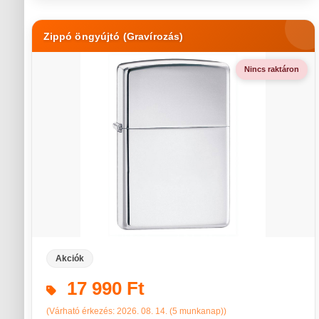
Zippó öngyújtó (Gravírozás)
Nincs raktáron
Akciók
17 990 Ft
(Várható érkezés: 2026. 08. 14. (5 munkanap))