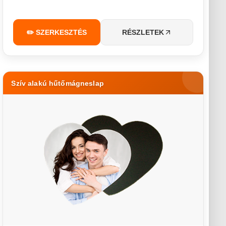
✏️ SZERKESZTÉS
RÉSZLETEK
Szív alakú hűtőmágneslap