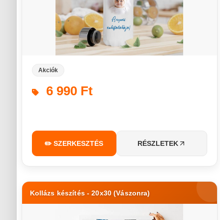
Akciók
6 990 Ft
✏️ SZERKESZTÉS
RÉSZLETEK
Kollázs készítés - 20x30 (Vászonra)