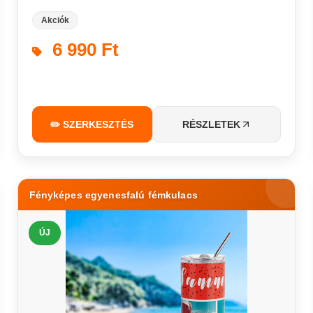
Akciók
6 990 Ft
✏️ SZERKESZTÉS
RÉSZLETEK
Fényképes egyenesfalú fémkulacs
ÚJ