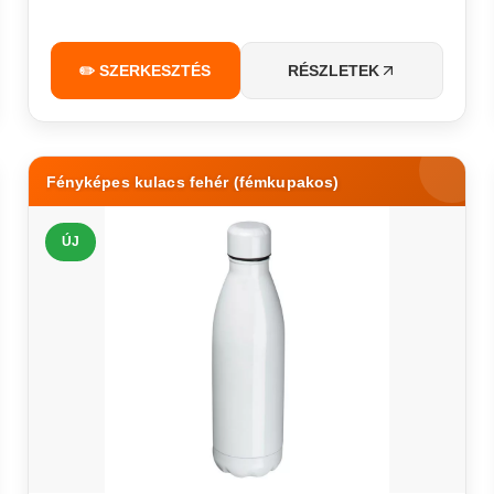
✏️ SZERKESZTÉS
RÉSZLETEK
Fényképes kulacs fehér (fémkupakos)
ÚJ