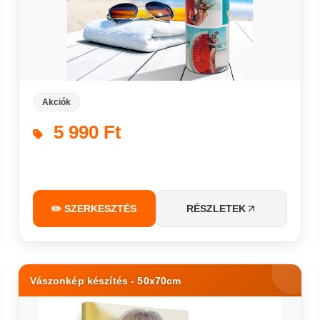
Akciók
5 990 Ft
✏️ SZERKESZTÉS
RÉSZLETEK
Vászonkép készítés - 50x70cm