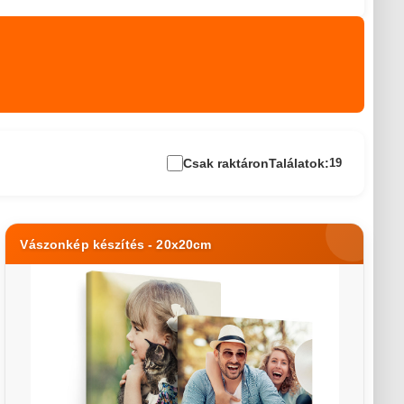
Csak raktáron
Találatok:
19
Vászonkép készítés - 20x20cm