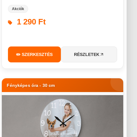
Akciók
1 290 Ft
✏️ SZERKESZTÉS
RÉSZLETEK
Fényképes óra - 30 cm