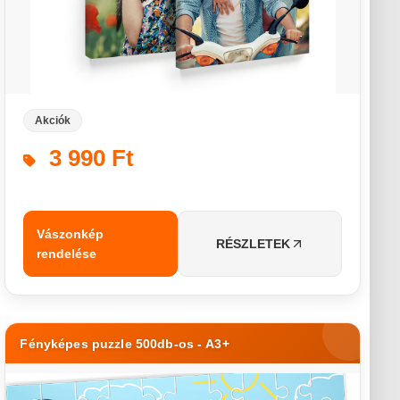
Akciók
3 990 Ft
Vászonkép
RÉSZLETEK
rendelése
Fényképes puzzle 500db-os - A3+