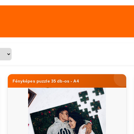
Fényképes puzzle 35 db-os - A4