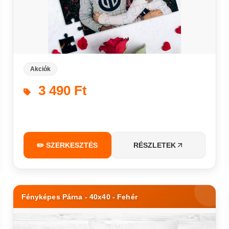
Akciók
3 490 Ft
✏️ SZERKESZTÉS
RÉSZLETEK
Fényképes Párna - 40x40 - Fehér