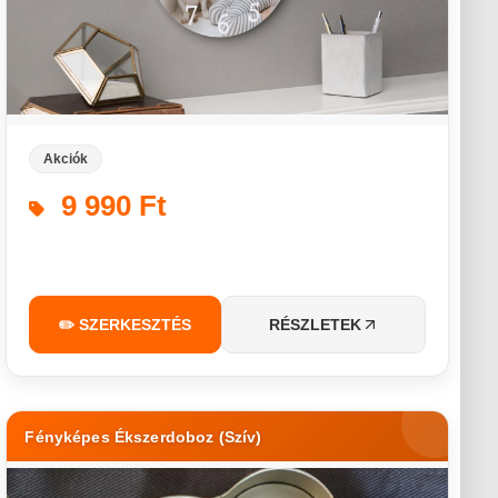
Akciók
9 990 Ft
✏️ SZERKESZTÉS
RÉSZLETEK
Fényképes Ékszerdoboz (Szív)