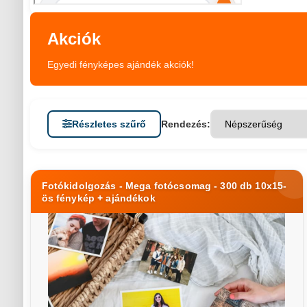
Akciók
Egyedi fényképes ajándék akciók!
Részletes szűrő
Rendezés:
Fotókidolgozás - Mega fotócsomag - 300 db 10x15-
ös fénykép + ajándékok