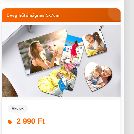
Üveg hűtőmágnes 5x7cm
Akciók
2 990 Ft