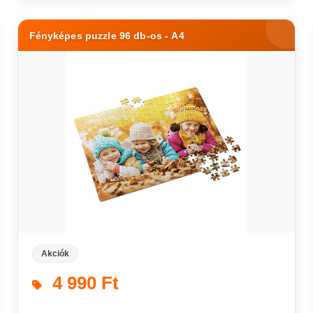
Fényképes puzzle 96 db-os - A4
Akciók
4 990 Ft