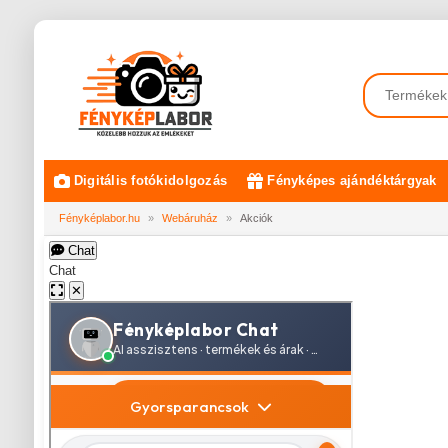
Digitális fotókidolgozás
Fényképes ajándéktárgyak
Fényképlabor.hu
»
Webáruház
»
Akciók
Chat
Chat
✕