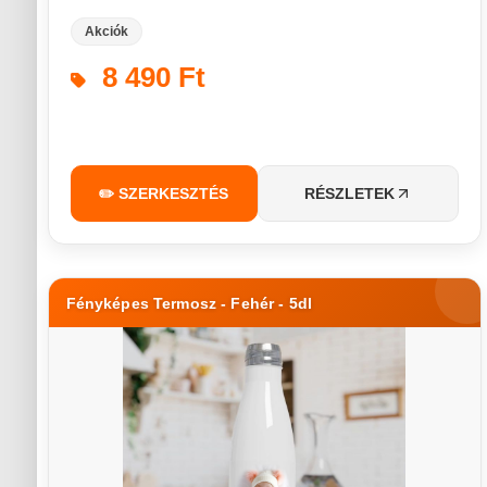
Akciók
8 490 Ft
✏️ SZERKESZTÉS
RÉSZLETEK
Fényképes Termosz - Fehér - 5dl