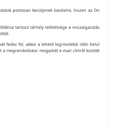
adatok pontosan kerüljenek bevitelre, hiszen az Ön
iókhoz tartozó tárhely telítettsége a visszaigazolás
ttét.
t fedez fel, akkor a lehető legrövidebb időn belül
t a megrendeléskor megadott e-mail címről küldött