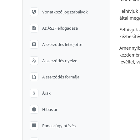
Felhívjuk
Vonatkozó jogszabályok
által mega
Az ÁSZF elfogadása
Felhívjuk
kézbesíté
A szerződés létrejötte
Amennyibe
kezdemény
A szerződés nyelve
levéllel, 
A szerződés formája
Árak
Hibás ár
Panaszügyintézés