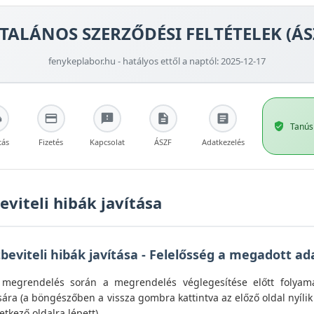
TALÁNOS SZERZŐDÉSI FELTÉTELEK (ÁS
fenykeplabor.hu - hatályos ettől a naptól: 2025-12-17
Tanús
tás
Fizetés
Kapcsolat
ÁSZF
Adatkezelés
viteli hibák javítása
beviteli hibák javítása - Felelősség a megadott a
megrendelés során a megrendelés véglegesítése előtt folyama
ára (a böngészőben a vissza gombra kattintva az előző oldal nyílik 
tkező oldalra lépett).