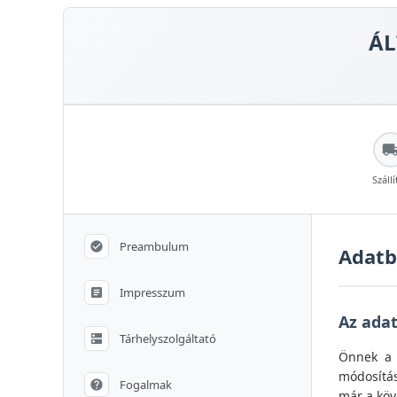
ÁL
Szállí
Preambulum
Adatbe
Impresszum
Az adat
Tárhelyszolgáltató
Önnek a 
módosítás
Fogalmak
már a köve