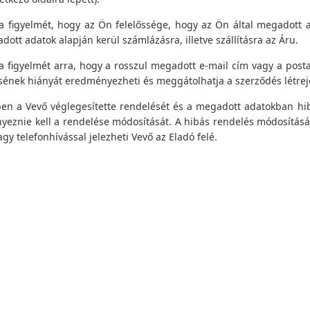
 a figyelmét, hogy az Ön felelőssége, hogy az Ön által megadott 
dott adatok alapján kerül számlázásra, illetve szállításra az Áru.
 a figyelmét arra, hogy a rosszul megadott e-mail cím vagy a postaf
sének hiányát eredményezheti és meggátolhatja a szerződés létrejö
n a Vevő véglegesítette rendelését és a megadott adatokban hibá
eznie kell a rendelése módosítását. A hibás rendelés módosításá
vagy telefonhívással jelezheti Vevő az Eladó felé.