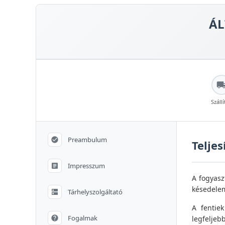
ÁL
Szállí
Preambulum
Teljes
Impresszum
A fogyasz
késedelem
Tárhelyszolgáltató
A fentiek
Fogalmak
legfeljeb