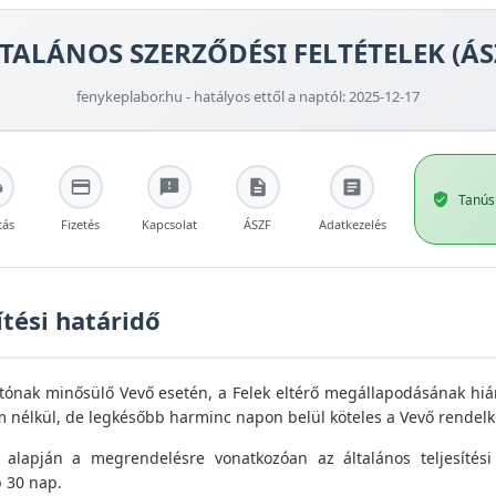
TALÁNOS SZERZŐDÉSI FELTÉTELEK (ÁS
fenykeplabor.hu - hatályos ettől a naptól: 2025-12-17
Tanús
tás
Fizetés
Kapcsolat
ÁSZF
Adatkezelés
ítési határidő
tónak minősülő Vevő esetén, a Felek eltérő megállapodásának hi
 nélkül, de legkésőbb harminc napon belül köteles a Vevő rendelk
 alapján a megrendelésre vonatkozóan az általános teljesítési 
b 30 nap.