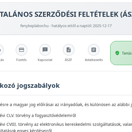
TALÁNOS SZERZŐDÉSI FELTÉTELEK (ÁS
fenykeplabor.hu - hatályos ettől a naptól: 2025-12-17
Tanús
tás
Fizetés
Kapcsolat
ÁSZF
Adatkezelés
kozó jogszabályok
ésre a magyar jog előírásai az irányadóak, és különösen az alábbi
évi CLV. törvény a fogyasztóvédelemről
évi CVIII. törvény az elektronikus kereskedelmi szolgáltatások, v
ltatások egyes kérdéseiről