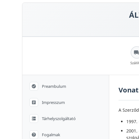
ÁL
Szállí
Preambulum
Vonat
Impresszum
A Szerződ
Tárhelyszolgáltató
1997. 
2001. 
Fogalmak
szolgá