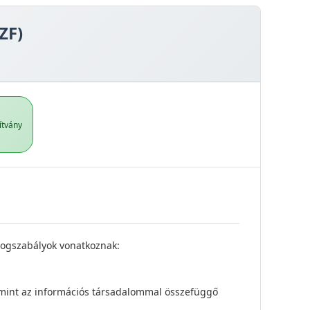
ZF)
ítvány
 jogszabályok vonatkoznak:
alamint az információs társadalommal összefüggő