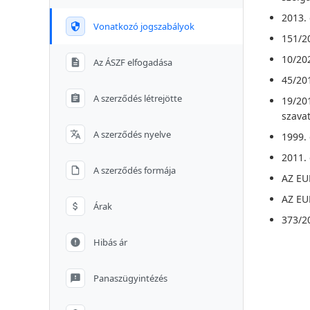
2013. 
Vonatkozó jogszabályok
151/20
10/202
Az ÁSZF elfogadása
45/201
A szerződés létrejötte
19/201
szavat
A szerződés nyelve
1999. 
2011. 
A szerződés formája
AZ EU
AZ EU
Árak
373/20
Hibás ár
Panaszügyintézés