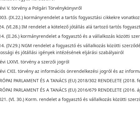
évi V. törvény a Polgári Törvénykönyvről
03. (IX.22.) kormányrendelet a tartós fogyasztási cikkekre vonatkozó
4. (VI.28.) IM rendelet a kötelező jótállás alá tartozó tartós fogya
4. (II.26.) kormányrendelet a fogyasztó és a vállalkozás közötti sze
4. (IV.29.) NGM rendelet a fogyasztó és vállalkozás közötti szerző
ossági és jótállási igények intézésének eljárási szabályairól
évi LXXVI. törvény a szerzői jogról
évi CXII. törvény az információs önrendelkezési jogról és az infor
RÓPAI PARLAMENT ÉS A TANÁCS (EU) 2018/302 RENDELETE (2018. fe
RÓPAI PARLAMENT ÉS A TANÁCS (EU) 2016/679 RENDELETE (2016. ápr
21. (VI. 30.) Korm. rendelet a fogyasztó és vállalkozás közötti szer