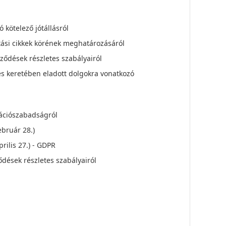
 kötelező jótállásról
sztási cikkek körének meghatározásáról
rződések részletes szabályairól
dés keretében eladott dolgokra vonatkozó
mációszabadságról
bruár 28.)
ilis 27.) - GDPR
ződések részletes szabályairól